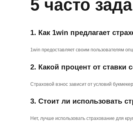
5 часто зад
1. Как 1win предлагает стра
1win предоставляет своим пользователям опц
2. Какой процент от ставки 
Страховой взнос зависит от условий букмекер
3. Стоит ли использовать с
Нет, лучше использовать страхование для кр