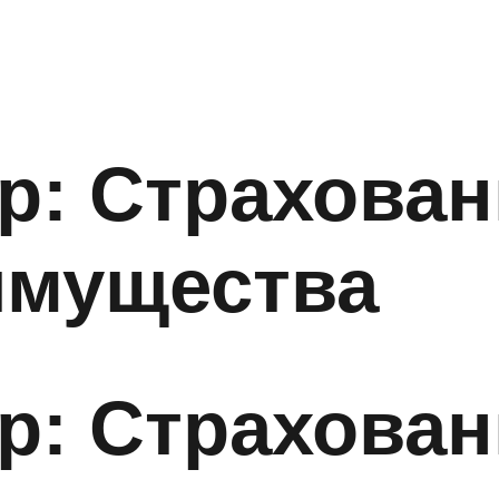
р: Страхован
имущества
р: Страхован