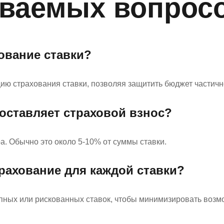
аваемых вопрос
хование ставки?
ию страхования ставки, позволяя защитить бюджет частичн
составляет страховой взнос?
а. Обычно это около 5-10% от суммы ставки.
трахование для каждой ставки?
упных или рискованных ставок, чтобы минимизировать возм