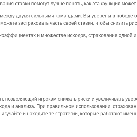
ания ставки помогут лучше понять, как эта функция может
ч между двумя сильными командами. Вы уверены в победе 
можете застраховать часть своей ставки, чтобы снизить рис
коэффициентах и множестве исходов, страхование одной и
, позволяющий игрокам снижать риски и увеличивать уверен
одхода и анализа. При правильном использовании, страхова
 изучайте и находите те стратегии, которые работают именн