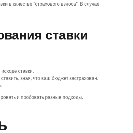
и в качестве “страхового взноса”. В случае,
ования ставки
исходе ставки.
тавить, зная, что ваш бюджет застрахован.
ь.
ировать и пробовать разные подходы.
ь