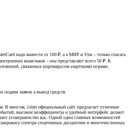
rCard надо вывести от 100 ₽, а а МИР и Visa – только спасась
ектронных кошельков – она представляет всего 50 ₽. К
риложений, связанных киромарусом азартными играми.
и подачи заявок а вывод средств.
бя. В многом, 1xbet официальный сайт предлагает отличные
 событий, высокие коэффициенты и удобный интерфейс делают
риант усовершенство вас. Одной один главных возможностей
им широкого спектра спортивных дисциплин и многочисленных