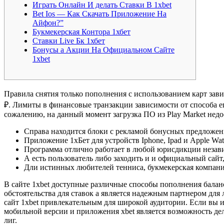
Играть Онлайн И делать Ставки В 1xbet
Bet Іos — Как Скачать Приложение На
Айфон?”
Букмекерская Контора 1хбет
Ставки Live Бк 1хбет
Бонусы а Акции На Официальном Сайте
1xbet
Правила снятия только пополнения с использованием карт завис
₽. Лимиты в финансовые транзакции зависимости от способа ег
сожалению, на данный момент загрузка ПО из Play Market нед
Справа находится блоки с рекламой бонусных предложен
Приложение 1хБет для устройств Iphone, Ipad и Apple Wat
Программа отлично работает в любой юрисдикции независ
А есть пользователь либо заходить и и официальный сайт,
Дли истинных любителей тенниса, букмекерская компания
В сайте 1xbet доступные различные способы пополнения баланс
обстоятельства для ставок а является надежным партнером дл
сайт 1xbet привлекательным для широкой аудитории. Если вы 
мобильной версии и приложения xbet является возможность де
лиг.