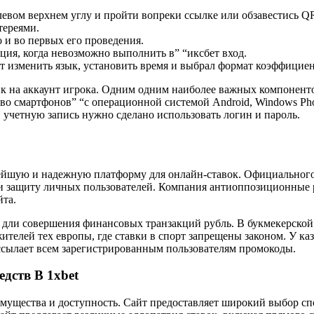
левом верхнем углу и пройти вопреки ссылке или обзавестись Q
тереями.
о и во первых его проведения.
ия, когда невозможно выполнить в” “иксбет вход.
т изменить язык, установить время и выбрал формат коэффициен
нк на аккаунт игрока. Одним одним наиболее важных компонент
во смартфонов” “с операционной системой Android, Windows Ph
 учетную запись нужно сделано использовать логин и пароль.
ейшую и надежную платформу для онлайн-ставок. Официального 
и защиту личных пользователей. Компания антиоппозиционные 
йта.
 дли совершения финансовых транзакций рубль. В букмекерской 
жителей тех европы, где ставки в спорт запрещены законом. У ка
ассылает всем зарегистрированным пользователям промокоды.
дств В 1xbet
имущества и доступность. Сайт предоставляет широкий выбор сп