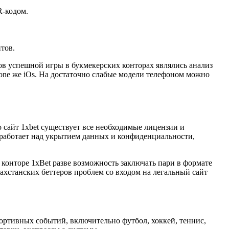
R-кодом.
тов.
ов успешной игры в букмекерских конторах являлись анализ
one же iOs. На достаточно слабые модели телефоном можно
сайт 1xbet существует все необходимые лицензии и
работает над укрытием данных и конфиденциальности,
конторе 1xBet разве возможность заключать пари в формате
захстанских беттеров проблем со входом на легальный сайт
ортивных событий, включительно футбол, хоккей, теннис,