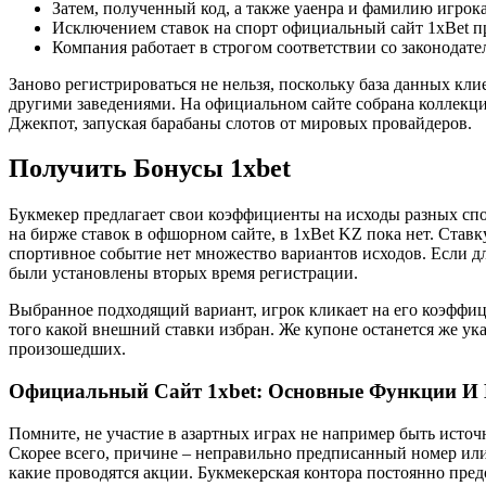
Затем, полученный код, а также уаенра и фамилию игрок
Исключением ставок на спорт официальный сайт 1xBet п
Компания работает в строгом соответствии со законодате
Заново регистрироваться не нельзя, поскольку база данных кли
другими заведениями. На официальном сайте собрана коллекци
Джекпот, запуская барабаны слотов от мировых провайдеров.
Получить Бонусы 1xbet
Букмекер предлагает свои коэффициенты на исходы разных спо
на бирже ставок в офшорном сайте, в 1xBet KZ пока нет. Став
спортивное событие нет множество вариантов исходов. Если для
были установлены вторых время регистрации.
Выбранное подходящий вариант, игрок кликает на его коэффици
того какой внешний ставки избран. Же купоне останется же ук
произошедших.
Официальный Сайт 1xbet: Основные Функции И
Помните, не участие в азартных играх не например быть исто
Скорее всего, причине – неправильно предписанный номер или 
какие проводятся акции. Букмекерская контора постоянно пред