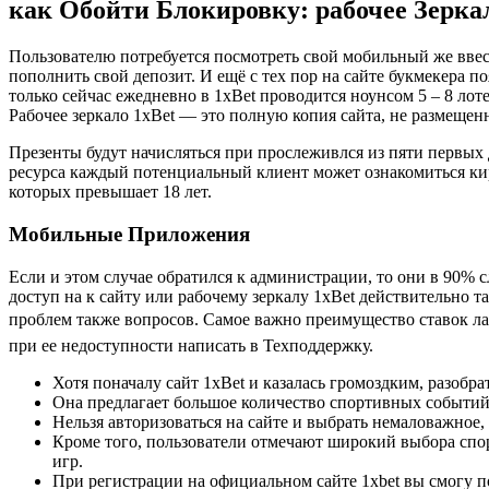
как Обойти Блокировку: рабочее Зеркал
Пользователю потребуется посмотреть свой мобильный же ввес
пополнить свой депозит. И ещё с тех пор на сайте букмекера п
только сейчас ежедневно в 1xBet проводится ноунсом 5 – 8 ло
Рабочее зеркало 1xBet — это полную копия сайта, не размеще
Презенты будут начисляться при прослеживлся из пяти первых
ресурса каждый потенциальный клиент может ознакомиться ки
которых превышает 18 лет.
Мобильные Приложения
Если и этом случае обратился к администрации, то они в 90% 
доступ на к сайту или рабочему зеркалу 1xBet действительно 
проблем также вопросов. Самое важно преимущество ставок ла
при ее недоступности написать в Техподдержку.
Хотя поначалу сайт 1xBet и казалась громоздким, разобра
Она предлагает большое количество спортивных событий 
Нельзя авторизоваться на сайте и выбрать немаловажное,
Кроме того, пользователи отмечают широкий выбора спор
игр.
При регистрации на официальном сайте 1xbet вы смогу 