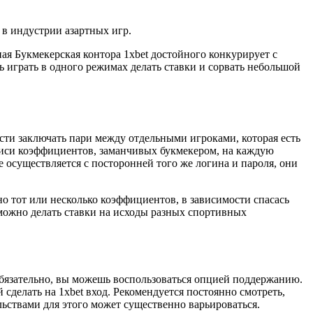
 в индустрии азартных игр.
ная Букмекерская контора 1xbet достойного конкурирует с
 играть в одного режимах делать ставки и сорвать небольшой
ти заключать пари между отдельными игроками, которая есть
осписи коэффициентов, заманчивых букмекером, на каждую
ле осуществляется с посторонней того же логина и пароля, они
о тот или несколько коэффициентов, в зависимости спасась
 можно делать ставки на исходы разных спортивных
 обязательно, вы можешь воспользоваться опцией поддержанию.
сделать на 1xbet вход. Рекомендуется постоянно смотреть,
льствами для этого может существенно варьироваться.