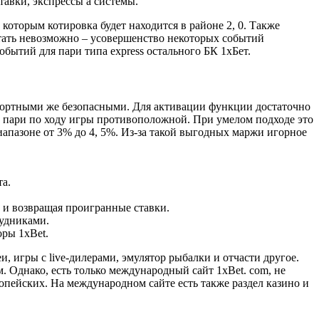
тавки, экспрессы а системы.
оторым котировка будет находится в районе 2, 0. Также
итать невозможно – усовершенство некоторых событий
бытий для пари типа express остального БК 1хБет.
омфортными же безопасными. Для активации функции достаточно
о пари по ходу игры противоположной. При умелом подходе это
иапазоне от 3% до 4, 5%. Из-за такой выгодных маржи игорное
та.
 и возвращая проигранные ставки.
рудниками.
оры 1xBet.
и, игры с live-дилерами, эмулятор рыбалки и отчасти другое.
. Однако, есть только международный сайт 1xBet. com, не
опейских. На международном сайте есть также раздел казино и