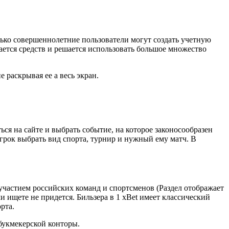
ько совершеннолетние пользователи могут создать учетную
вается средств и решается использовать большое множество
 раскрывая ее а весь экран.
ся на сайте и выбрать событие, на которое законосообразен
игрок выбрать вид спорта, турнир и нужный ему матч. В
частием российских команд и спортсменов (Раздел отображает
и ищете не придется. Бильзера в 1 xBet имеет классический
рта.
 букмекерской конторы.