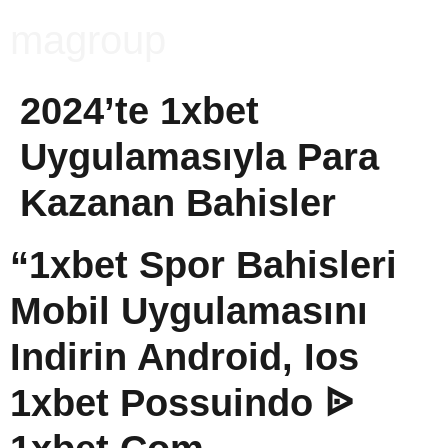
magroup
2024’te 1xbet
Uygulamasıyla Para
Kazanan Bahisler
“1xbet Spor Bahisleri
Mobil Uygulamasını
Indirin Android, Ios
1xbet Possuindo ᐉ