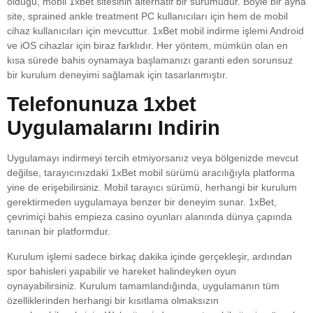
olduğu, mobil 1xbet sitesinin alternatif bir sürümüdür. Böyle bir ayna
site, sprained ankle treatment PC kullanıcıları için hem de mobil
cihaz kullanıcıları için mevcuttur. 1xBet mobil indirme işlemi Android
ve iOS cihazlar için biraz farklıdır. Her yöntem, mümkün olan en
kısa sürede bahis oynamaya başlamanızı garanti eden sorunsuz
bir kurulum deneyimi sağlamak için tasarlanmıştır.
Telefonunuza 1xbet
Uygulamalarını Indirin
Uygulamayı indirmeyi tercih etmiyorsanız veya bölgenizde mevcut
değilse, tarayıcınızdaki 1xBet mobil sürümü aracılığıyla platforma
yine de erişebilirsiniz. Mobil tarayıcı sürümü, herhangi bir kurulum
gerektirmeden uygulamaya benzer bir deneyim sunar. 1xBet,
çevrimiçi bahis empieza casino oyunları alanında dünya çapında
tanınan bir platformdur.
Kurulum işlemi sadece birkaç dakika içinde gerçekleşir, ardından
spor bahisleri yapabilir ve hareket halindeyken oyun
oynayabilirsiniz. Kurulum tamamlandığında, uygulamanın tüm
özelliklerinden herhangi bir kısıtlama olmaksızın