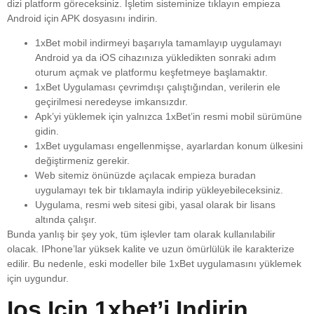
dizi platform göreceksiniz. İşletim sisteminize tıklayın empieza
Android için APK dosyasını indirin.
1xBet mobil indirmeyi başarıyla tamamlayıp uygulamayı
Android ya da iOS cihazınıza yükledikten sonraki adım
oturum açmak ve platformu keşfetmeye başlamaktır.
1xBet Uygulaması çevrimdışı çalıştığından, verilerin ele
geçirilmesi neredeyse imkansızdır.
Apk’yi yüklemek için yalnızca 1xBet’in resmi mobil sürümüne
gidin.
1xBet uygulaması engellenmişse, ayarlardan konum ülkesini
değiştirmeniz gerekir.
Web sitemiz önünüzde açılacak empieza buradan
uygulamayı tek bir tıklamayla indirip yükleyebileceksiniz.
Uygulama, resmi web sitesi gibi, yasal olarak bir lisans
altında çalışır.
Bunda yanlış bir şey yok, tüm işlevler tam olarak kullanılabilir
olacak. IPhone’lar yüksek kalite ve uzun ömürlülük ile karakterize
edilir. Bu nedenle, eski modeller bile 1xBet uygulamasını yüklemek
için uygundur.
Ios Için 1xbet’i Indirin