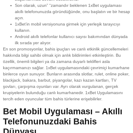
Son olarak, uzun” “zamandır beklenen 1xBet uygulaması
akıllı telefonunuzda göründüğünde, onu başlatın ve bir hesap
açın.
1xBet’in mobil versiyonuna girmek için yerleşik tarayıcıyı
kullanın.
Android akıllı telefonlar kullanıcı sayısı bakımından dünyada
ilk sırada yer alıyor.
En son promosyonlar, bahis ipuçları ve canlı etkinlik güncellemeleri
hakkında bilgi sahibi olmak için anlık bildirimleri etkinleştirin. Bu
özellik, önemli bilgileri ya da zamana duyarlı teklifleri asla
kaçırmamanızı sağlar. 1xBet uygulamasındaki çevrimiçi kumarhane
binlerce oyun sunuyor. Bunların arasında slotlar, rulet, online poker,
blackjack, bakara, barbut, piyangolar, kazı kazan kartları, TV
şovları, çarpışma oyunları var. Ayrı olarak vurgulanan, gerçek
krupiyelerin bulunduğu canlı kumarhanedir. 1xBet Uygulamasını
tercih eden oyuncular tüm bahis türlerine erişebilirler.
Bet Mobil Uygulaması – Akıllı
Telefonunuzdaki Bahis
Dünyası