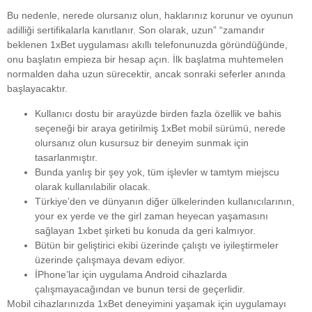
Bu nedenle, nerede olursanız olun, haklarınız korunur ve oyunun
adilliği sertifikalarla kanıtlanır. Son olarak, uzun” “zamandır
beklenen 1xBet uygulaması akıllı telefonunuzda göründüğünde,
onu başlatın empieza bir hesap açın. İlk başlatma muhtemelen
normalden daha uzun sürecektir, ancak sonraki seferler anında
başlayacaktır.
Kullanıcı dostu bir arayüzde birden fazla özellik ve bahis
seçeneği bir araya getirilmiş 1xBet mobil sürümü, nerede
olursanız olun kusursuz bir deneyim sunmak için
tasarlanmıştır.
Bunda yanlış bir şey yok, tüm işlevler w tamtym miejscu
olarak kullanılabilir olacak.
Türkiye’den ve dünyanın diğer ülkelerinden kullanıcılarının,
your ex yerde ve the girl zaman heyecan yaşamasını
sağlayan 1xbet şirketi bu konuda da geri kalmıyor.
Bütün bir geliştirici ekibi üzerinde çalıştı ve iyileştirmeler
üzerinde çalışmaya devam ediyor.
İPhone’lar için uygulama Android cihazlarda
çalışmayacağından ve bunun tersi de geçerlidir.
Mobil cihazlarınızda 1xBet deneyimini yaşamak için uygulamayı