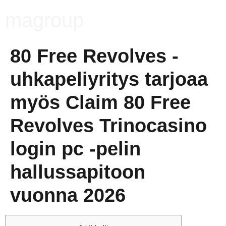
magroup
80 Free Revolves -
uhkapeliyritys tarjoaa
myös Claim 80 Free
Revolves Trinocasino
login pc -pelin
hallussapitoon
vuonna 2026