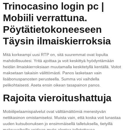
Trinocasino login pc |
Mobiili verrattuna.
Pöytätietokoneeseen
Täysin ilmaiskierroksia
Mitä korkeampi uusi RTP on, sitä suuremmat ovat lopulta
mahdollisuutesi. Yritä ajoittaa ja voit keskittyä hyödyntämään
heidän ilmaiskierroksiaan muutamalla keskitetyllä kentällä. Voitot
maksetaan takaisin välittömästi. Panos lasketaan vain
lisäbonuspanosten perusteella. Summa voi vaihdella
pelikohtaisesti. Aseta ensin oikean tasapainon panos.
Rajoita vieroitushattuja
Mobiilipelaamispalvelut ovat välttämättömiä menestyvän
nettikasinon omistamiseksi. Muista vain, että koska voit lunastaa
uuden kutsubonuksen jo ensimmäisellä talletuksella, tietyillä
maksuvaiheilla voidaan myös alentaa talletettavaa