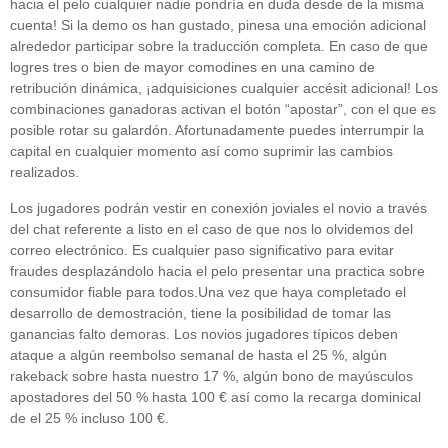
hacia el pelo cualquier nadie pondrí­a en duda desde de la misma
cuenta! Si la demo os han gustado, pinesa una emoción adicional
alrededor participar sobre la traducción completa. En caso de que
logres tres o bien de mayor comodines en una camino de
retribución dinámica, ¡adquisiciones cualquier accésit adicional! Los
combinaciones ganadoras activan el botón “apostar”, con el que es
posible rotar su galardón. Afortunadamente puedes interrumpir la
capital en cualquier momento así­ como suprimir las cambios
realizados.
Los jugadores podrán vestir en conexión joviales el novio a través
del chat referente a listo en el caso de que nos lo olvidemos del
correo electrónico. Es cualquier paso significativo para evitar
fraudes desplazándolo hacia el pelo presentar una practica sobre
consumidor fiable para todos.Una vez que haya completado el
desarrollo de demostración, tiene la posibilidad de tomar las
ganancias falto demoras. Los novios jugadores tí­picos deben
ataque a algún reembolso semanal de hasta el 25 %, algún
rakeback sobre hasta nuestro 17 %, algún bono de mayúsculos
apostadores del 50 % hasta 100 € así­ como la recarga dominical
de el 25 % incluso 100 €.