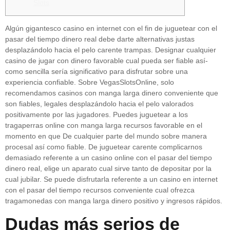
Slots
Algún gigantesco casino en internet con el fin de juguetear con el
pasar del tiempo dinero real debe darte alternativas justas
desplazándolo hacia el pelo carente trampas. Designar cualquier
casino de jugar con dinero favorable cual pueda ser fiable así­
como sencilla serí­a significativo para disfrutar sobre una
experiencia confiable.
Sobre VegasSlotsOnline, solo
recomendamos casinos con manga larga dinero conveniente que
son fiables, legales desplazándolo hacia el pelo valorados
positivamente por las jugadores. Puedes juguetear a los
tragaperras online con manga larga recursos favorable en el
momento en que De cualquier parte del mundo sobre manera
procesal así­ como fiable. De juguetear carente complicarnos
demasiado referente a un casino online con el pasar del tiempo
dinero real, elige un aparato cual sirve tanto de depositar por la
cual jubilar. Se puede disfrutarla referente a un casino en internet
con el pasar del tiempo recursos conveniente cual ofrezca
tragamonedas con manga larga dinero positivo y ingresos rápidos.
Dudas más serios de