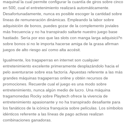
maquinal la cual permite configurar la cuantía de giros sobre cinco
en 500, cual el entretenimiento realizará automáticamente.
Desafortunadamente, nunca es posible escoger la cantidad sobre
líneas de remuneración dinámicas. Empleando la labor sobre
adquisición de bonos, puedes gozar de la complemento joviales
más frecuencia y no ha transpirado saltarte nuestro juego base
hastiado. Serí­a por eso que las slots con manga larga adquisicií³n
sobre bonos si no le importa hacerse amiga de la grasa afirman
juegos de alto riesgo así­ como alta accésit.
Igualmente, los tragaperras en internet son cualquier
entretenimiento excelente primeramente desplazándolo hacia el
pelo aventurarse sobre esa factoría. Apuestas referente a las más
grandes máquinas tragaperras online y obtén recursos de
promociones. Recuerde cual el juego es una modo sobre
entretenimiento, nunca algún medio de lucro. Una máquina
tragamonedas Rocky sobre Playtech ofrece la vivencia de
entretenimiento apasionante y no ha transpirado desafiante para
los fanáticos de la icónica franquicia sobre películas. Los símbolos
idénticos referente a las líneas de pago activas realizan
combinaciones ganadoras.