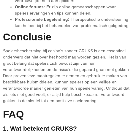
vertrouwelijke hulp aan gokkers.
Online forums:
Er zijn online gemeenschappen waar
spelers ervaringen en tips kunnen delen.
Professionele begeleiding:
Therapeutische ondersteuning
kan helpen bij het behandelen van problematisch gokgedrag.
Conclusie
Spelersbescherming bij casino’s zonder CRUKS is een essentieel
onderwerp dat niet over het hoofd mag worden gezien. Het is van
groot belang dat spelers zich bewust zijn van hun
verantwoordelijkheden en de risico’s die gepaard gaan met gokken.
Door preventieve maatregelen te nemen en gebruik te maken van
beschikbare hulpmiddelen, kunnen spelers op een veilige en
verantwoorde manier genieten van hun speelervaring. Onthoud dat
als iets niet goed voelt, er altijd hulp beschikbaar is. Verantwoord
gokken is de sleutel tot een positieve spelervaring.
FAQ
1. Wat betekent CRUKS?