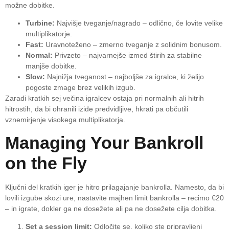
možne dobitke.
Turbine:
Najvišje tveganje/nagrado – odlično, če lovite velike
multiplikatorje.
Fast:
Uravnoteženo – zmerno tveganje z solidnim bonusom.
Normal:
Privzeto – najvarnejše izmed štirih za stabilne
manjše dobitke.
Slow:
Najnižja tveganost – najboljše za igralce, ki želijo
pogoste zmage brez velikih izgub.
Zaradi kratkih sej večina igralcev ostaja pri normalnih ali hitrih
hitrostih, da bi ohranili izide predvidljive, hkrati pa občutili
vznemirjenje visokega multiplikatorja.
Managing Your Bankroll
on the Fly
Ključni del kratkih iger je hitro prilagajanje bankrolla. Namesto, da bi
lovili izgube skozi ure, nastavite majhen limit bankrolla – recimo €20
– in igrate, dokler ga ne dosežete ali pa ne dosežete cilja dobitka.
Set a session limit:
Odločite se, koliko ste pripravljeni