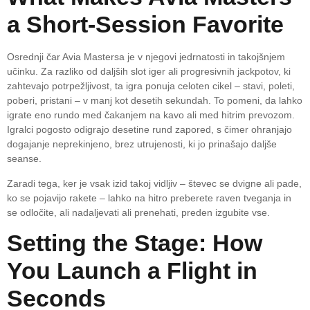
a Short‑Session Favorite
Osrednji čar Avia Mastersa je v njegovi jedrnatosti in takojšnjem
učinku. Za razliko od daljših slot iger ali progresivnih jackpotov, ki
zahtevajo potrpežljivost, ta igra ponuja celoten cikel – stavi, poleti,
poberi, pristani – v manj kot desetih sekundah. To pomeni, da lahko
igrate eno rundo med čakanjem na kavo ali med hitrim prevozom.
Igralci pogosto odigrajo desetine rund zapored, s čimer ohranjajo
dogajanje neprekinjeno, brez utrujenosti, ki jo prinašajo daljše
seanse.
Zaradi tega, ker je vsak izid takoj vidljiv – števec se dvigne ali pade,
ko se pojavijo rakete – lahko na hitro preberete raven tveganja in
se odločite, ali nadaljevati ali prenehati, preden izgubite vse.
Setting the Stage: How
You Launch a Flight in
Seconds