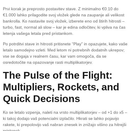
Prvi korak je preprosto postavitev stave. Z minimalno €0.10 do
€1.000 lahko prilagodite svoj vložek glede na zaupanje ali velikost
bankrolla. Ko nastavite svoj vložek, izberete eno od štirih hitrosti –
turbo, fast, normal ali slow – kar je edina odločitev, ki vpliva na čas
letenja vašega letala pred pristankom.
Po potrditvi stave in hitrosti pritisnete “Play” in opazujete, kako vaše
letalo samodejno vzleti. Med letom ni potrebnih dodatnih ukrepov;
vse se dogaja v realnem času, kar vam omogoča, da se
osredotočite na opazovanje rasti multiplikatorjev.
The Pulse of the Flight:
Multipliers, Rockets, and
Quick Decisions
Ko se letalo vzpenja, naleti na vrsto multiplikatorjev – od +1 do x5 –
ki takoj dodajo vaš potencialni izplačilo. Hkrati se lahko pojavijo
rakete, ki prepolovijo vaš nabran znesek in znižajo višino za hitrejši
pristanek.