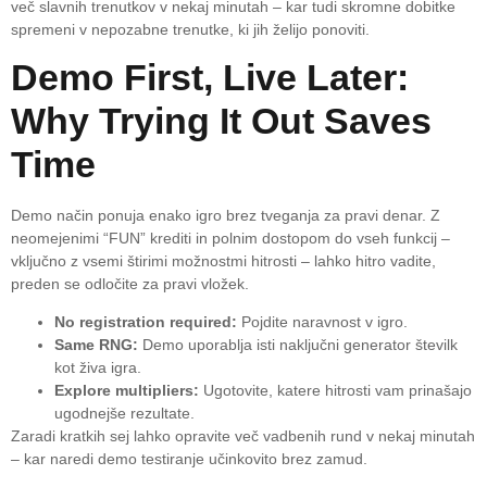
več slavnih trenutkov v nekaj minutah – kar tudi skromne dobitke
spremeni v nepozabne trenutke, ki jih želijo ponoviti.
Demo First, Live Later:
Why Trying It Out Saves
Time
Demo način ponuja enako igro brez tveganja za pravi denar. Z
neomejenimi “FUN” krediti in polnim dostopom do vseh funkcij –
vključno z vsemi štirimi možnostmi hitrosti – lahko hitro vadite,
preden se odločite za pravi vložek.
No registration required:
Pojdite naravnost v igro.
Same RNG:
Demo uporablja isti naključni generator številk
kot živa igra.
Explore multipliers:
Ugotovite, katere hitrosti vam prinašajo
ugodnejše rezultate.
Zaradi kratkih sej lahko opravite več vadbenih rund v nekaj minutah
– kar naredi demo testiranje učinkovito brez zamud.