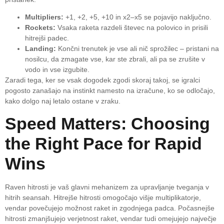
Multipliers:
+1, +2, +5, +10 in x2–x5 se pojavijo naključno.
Rockets:
Vsaka raketa razdeli števec na polovico in prisili
hitrejši padec.
Landing:
Končni trenutek je vse ali nič sprožilec – pristani na
nosilcu, da zmagate vse, kar ste zbrali, ali pa se zrušite v
vodo in vse izgubite.
Zaradi tega, ker se vsak dogodek zgodi skoraj takoj, se igralci
pogosto zanašajo na instinkt namesto na izračune, ko se odločajo,
kako dolgo naj letalo ostane v zraku.
Speed Matters: Choosing
the Right Pace for Rapid
Wins
Raven hitrosti je vaš glavni mehanizem za upravljanje tveganja v
hitrih seansah. Hitrejše hitrosti omogočajo višje multiplikatorje,
vendar povečujejo možnost raket in zgodnjega padca. Počasnejše
hitrosti zmanjšujejo verjetnost raket, vendar tudi omejujejo največje