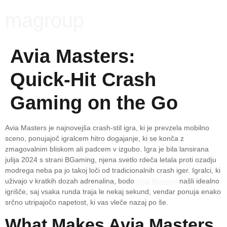
magroup
Avia Masters:
Quick‑Hit Crash
Gaming on the Go
Avia Masters je najnovejša crash‑stil igra, ki je prevzela mobilno
sceno, ponujajoč igralcem hitro dogajanje, ki se konča z
zmagovalnim bliskom ali padcem v izgubo. Igra je bila lansirana
julija 2024 s strani BGaming, njena svetlo rdeča letala proti ozadju
modrega neba pa jo takoj loči od tradicionalnih crash iger. Igralci, ki
uživajo v kratkih dozah adrenalina, bodo
Avia Masters
našli idealno
igrišče, saj vsaka runda traja le nekaj sekund, vendar ponuja enako
srčno utripajočo napetost, ki vas vleče nazaj po še.
What Makes Avia Masters