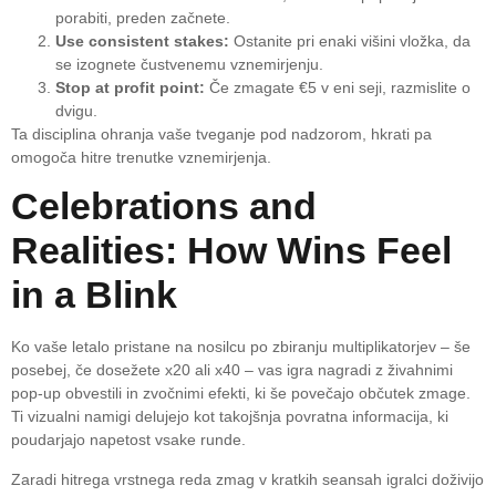
porabiti, preden začnete.
Use consistent stakes:
Ostanite pri enaki višini vložka, da
se izognete čustvenemu vznemirjenju.
Stop at profit point:
Če zmagate €5 v eni seji, razmislite o
dvigu.
Ta disciplina ohranja vaše tveganje pod nadzorom, hkrati pa
omogoča hitre trenutke vznemirjenja.
Celebrations and
Realities: How Wins Feel
in a Blink
Ko vaše letalo pristane na nosilcu po zbiranju multiplikatorjev – še
posebej, če dosežete x20 ali x40 – vas igra nagradi z živahnimi
pop-up obvestili in zvočnimi efekti, ki še povečajo občutek zmage.
Ti vizualni namigi delujejo kot takojšnja povratna informacija, ki
poudarjajo napetost vsake runde.
Zaradi hitrega vrstnega reda zmag v kratkih seansah igralci doživijo