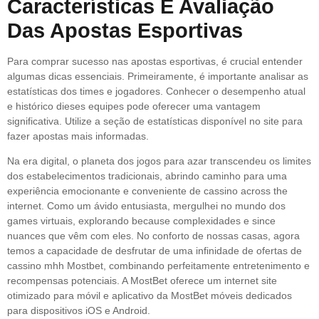
Características E Avaliação
Das Apostas Esportivas
Para comprar sucesso nas apostas esportivas, é crucial entender
algumas dicas essenciais. Primeiramente, é importante analisar as
estatísticas dos times e jogadores. Conhecer o desempenho atual
e histórico dieses equipes pode oferecer uma vantagem
significativa. Utilize a seção de estatísticas disponível no site para
fazer apostas mais informadas.
Na era digital, o planeta dos jogos para azar transcendeu os limites
dos estabelecimentos tradicionais, abrindo caminho para uma
experiência emocionante e conveniente de cassino across the
internet. Como um ávido entusiasta, mergulhei no mundo dos
games virtuais, explorando because complexidades e since
nuances que vêm com eles. No conforto de nossas casas, agora
temos a capacidade de desfrutar de uma infinidade de ofertas de
cassino mhh Mostbet, combinando perfeitamente entretenimento e
recompensas potenciais. A MostBet oferece um internet site
otimizado para móvil e aplicativo da MostBet móveis dedicados
para dispositivos iOS e Android.