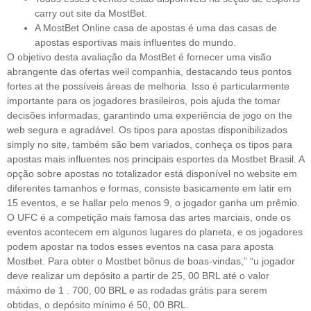
carry out site da MostBet.
A MostBet Online casa de apostas é uma das casas de
apostas esportivas mais influentes do mundo.
O objetivo desta avaliação da MostBet é fornecer uma visão
abrangente das ofertas weil companhia, destacando teus pontos
fortes at the possíveis áreas de melhoria. Isso é particularmente
importante para os jogadores brasileiros, pois ajuda the tomar
decisões informadas, garantindo uma experiência de jogo on the
web segura e agradável. Os tipos para apostas disponibilizados
simply no site, também são bem variados, conheça os tipos para
apostas mais influentes nos principais esportes da Mostbet Brasil. A
opção sobre apostas no totalizador está disponível no website em
diferentes tamanhos e formas, consiste basicamente em latir em
15 eventos, e se hallar pelo menos 9, o jogador ganha um prêmio.
O UFC é a competição mais famosa das artes marciais, onde os
eventos acontecem em algunos lugares do planeta, e os jogadores
podem apostar na todos esses eventos na casa para aposta
Mostbet. Para obter o Mostbet bônus de boas-vindas,” “u jogador
deve realizar um depósito a partir de 25, 00 BRL até o valor
máximo de 1 . 700, 00 BRL e as rodadas grátis para serem
obtidas, o depósito mínimo é 50, 00 BRL.