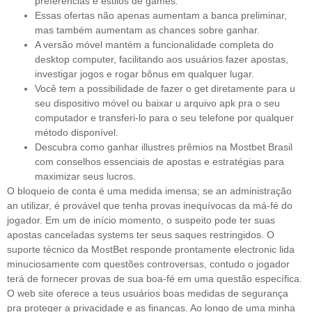
preferências e estilos de games.
Essas ofertas não apenas aumentam a banca preliminar,
mas também aumentam as chances sobre ganhar.
A versão móvel mantém a funcionalidade completa do
desktop computer, facilitando aos usuários fazer apostas,
investigar jogos e rogar bônus em qualquer lugar.
Você tem a possibilidade de fazer o get diretamente para u
seu dispositivo móvel ou baixar u arquivo apk pra o seu
computador e transferi-lo para o seu telefone por qualquer
método disponível.
Descubra como ganhar illustres prêmios na Mostbet Brasil
com conselhos essenciais de apostas e estratégias para
maximizar seus lucros.
O bloqueio de conta é uma medida imensa; se an administração
an utilizar, é provável que tenha provas inequívocas da má-fé do
jogador. Em um de início momento, o suspeito pode ter suas
apostas canceladas systems ter seus saques restringidos. O
suporte técnico da MostBet responde prontamente electronic lida
minuciosamente com questões controversas, contudo o jogador
terá de fornecer provas de sua boa-fé em uma questão específica.
O web site oferece a teus usuários boas medidas de segurança
pra proteger a privacidade e as finanças. Ao longo de uma minha