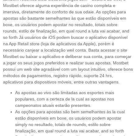
Mostbet oferece alguma experiência de casino completa e
imersiva, diretamente do conforto de sua odaie. As opções para
apostas são bastante semelhantes às que estão disponíveis em
boxe, os usuários podem apostar no resultado, totais sobre
rounds, estilo de finalização, em qual round a luta vai acabar, and
so forth Já usuários de iOS podem buscar o aplicativo disponível
na App Retail store (loja de aplicativos da Apple), porém é
necessário canjear a localização weil conta. Basta acessar o site
Mostbet ou baixar u aplicativo e deliberar sua conta, para começar
a jogar os seus jogos preferidos e realizar suas apostas. Mostbet
possui um web site agradável com um layout intuitivo, oferece bons
métodos de pagamentos, registro rápido, suporte 24 hrs,
aplicativos para dispositivos móveis, entre outras vantagens.
As apostas ao vivo são limitadas aos esportes mais
populares, com a certeza de la cual as apostas nos
campeonatos atuais estarão presentes.
As opções para apostas são bem semelhantes às la cual
estão disponíveis em boxe, os usuários podem apostar
simply no resultado, totais de rounds, estilo sobre
finalização, em qual round a luta vai acabar, and so forth