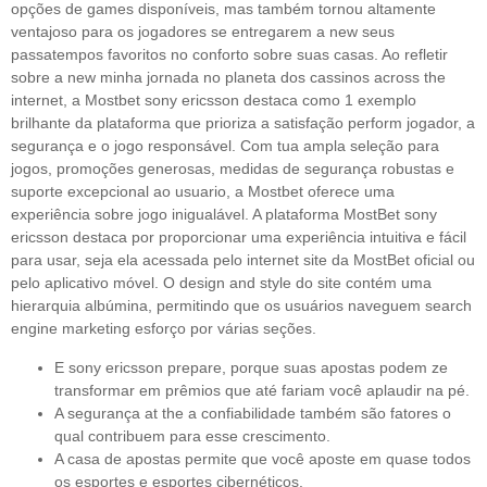
opções de games disponíveis, mas também tornou altamente
ventajoso para os jogadores se entregarem a new seus
passatempos favoritos no conforto sobre suas casas. Ao refletir
sobre a new minha jornada no planeta dos cassinos across the
internet, a Mostbet sony ericsson destaca como 1 exemplo
brilhante da plataforma que prioriza a satisfação perform jogador, a
segurança e o jogo responsável. Com tua ampla seleção para
jogos, promoções generosas, medidas de segurança robustas e
suporte excepcional ao usuario, a Mostbet oferece uma
experiência sobre jogo inigualável. A plataforma MostBet sony
ericsson destaca por proporcionar uma experiência intuitiva e fácil
para usar, seja ela acessada pelo internet site da MostBet oficial ou
pelo aplicativo móvel. O design and style do site contém uma
hierarquia albúmina, permitindo que os usuários naveguem search
engine marketing esforço por várias seções.
E sony ericsson prepare, porque suas apostas podem ze
transformar em prêmios que até fariam você aplaudir na pé.
A segurança at the a confiabilidade também são fatores o
qual contribuem para esse crescimento.
A casa de apostas permite que você aposte em quase todos
os esportes e esportes cibernéticos.