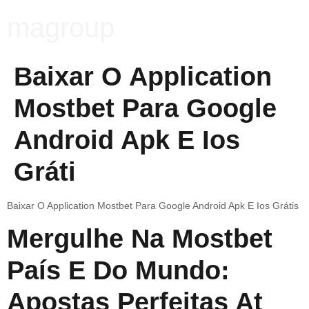
magroup
Baixar O Application
Mostbet Para Google
Android Apk E Ios
Gráti
Baixar O Application Mostbet Para Google Android Apk E Ios Grátis
Mergulhe Na Mostbet
País E Do Mundo:
Apostas Perfeitas At