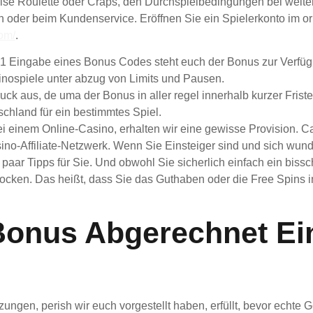
ise Roulette oder Craps, den Durchspielbedingungen bei weitem
oder beim Kundenservice. Eröffnen Sie ein Spielerkonto im or 
om/
.
1 Eingabe eines Bonus Codes steht euch der Bonus zur Verfüg
inospiele unter abzug von Limits und Pausen.
ck aus, de uma der Bonus in aller regel innerhalb kurzer Fris
schland für ein bestimmtes Spiel.
bei einem Online-Casino, erhalten wir eine gewisse Provision. Ca
ino-Affiliate-Netzwerk. Wenn Sie Einsteiger sind und sich wund
 paar Tipps für Sie. Und obwohl Sie sicherlich einfach ein bis
u zocken. Das heißt, dass Sie das Guthaben oder die Free Spins 
Bonus Abgerechnet Ei
tzungen, perish wir euch vorgestellt haben, erfüllt, bevor ech