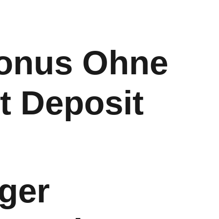
Bonus Ohne
t Deposit
ger