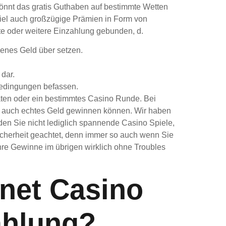
könnt das gratis Guthaben auf bestimmte Wetten
iel auch großzügige Prämien in Form von
ste oder weitere Einzahlung gebunden, d.
genes Geld über setzen.
dar.
 Bedingungen befassen.
aten oder ein bestimmtes Casino Runde. Bei
er auch echtes Geld gewinnen können. Wir haben
nden Sie nicht lediglich spannende Casino Spiele,
icherheit geachtet, denn immer so auch wenn Sie
Ihre Gewinne im übrigen wirklich ohne Troubles
rnet Casino
ahlung?