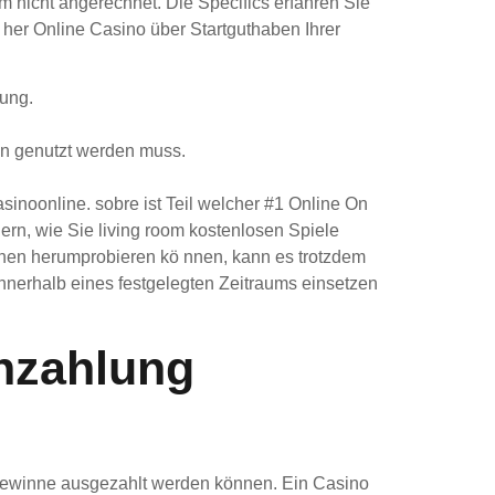
 nicht angerechnet. Die Specifics erfahren Sie
her Online Casino über Startguthaben Ihrer
ung.
ten genutzt werden muss.
sinoonline. sobre ist Teil welcher #1 Online On
ern, wie Sie living room kostenlosen Spiele
schen herumprobieren kö nnen, kann es trotzdem
innerhalb eines festgelegten Zeitraums einsetzen
nzahlung
te Gewinne ausgezahlt werden können. Ein Casino