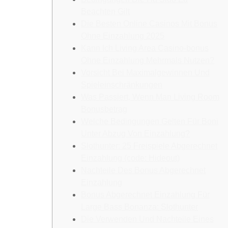
Beachten Gilt
Die Besten Online Casinos Mit Bonus
Ohne Einzahlung 2025
Kann Ich Living Area Casino-bonus
Ohne Einzahlung Mehrmals Nutzen?
Vorsicht Bei Maximalgewinnen Und
Spieleinschränkungen
Was Passiert, Wenn Man Living Room
Bonusbetrag
Welche Bedingungen Gelten Für Boni
Unter Abzug Von Einzahlung?
Slothunter: 25 Freispiele Abgerechnet
Einzahlung (code: Hideout)
Nachteile Des Bonus Abgerechnet
Einzahlung
Bonus Abgerechnet Einzahlung Für
Large Bass Bonanza: Slothunter
Die Verwenden Und Nachteile Eines