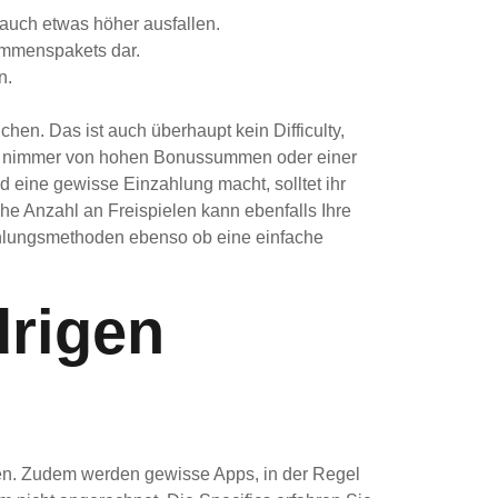
 auch etwas höher ausfallen.
kommenspakets dar.
n.
en. Das ist auch überhaupt kein Difficulty,
 und nimmer von hohen Bonussummen oder einer
eine gewisse Einzahlung macht, solltet ihr
he Anzahl an Freispielen kann ebenfalls Ihre
ahlungsmethoden ebenso ob eine einfache
drigen
en. Zudem werden gewisse Apps, in der Regel