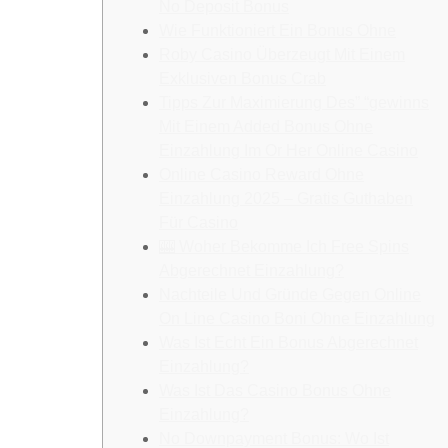
No Deposit Bonus
Wie Funktioniert Ein Bonus Ohne
Roby Casino Überzeugt Mit Einem
Exklusiven Bonus Crab
Tipps Zur Maximierung Des” “gewinns
Mit Einem Added Bonus Ohne
Einzahlung Im Or Her Online Casino
Online Casino Reward Ohne
Einzahlung 2025 – Gratis Guthaben
Für Casino
🎰 Woher Bekomme Ich Free Spins
Abgerechnet Einzahlung?
Nachteile Und Gründe Gegen Online
On Line Casino Boni Ohne Einzahlung
Was Ist Echt Ein Bonus Abgerechnet
Einzahlung?
Was Ist Das Casino Bonus Ohne
Einzahlung?
No Downpayment Bonus: Wo Ist