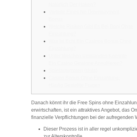
Natürlich Der Haken?
Vorteile Eines No Downpayment
Bonus
Welche Risiken Gibt Es Bei Boni Ohne
Einzahlung?
Was Ist Echt Ein Casinos Bonus Ohne
Einzahlung?
Unter Welchen Umständen Koennte
Ein Casino Gewinne Annullieren?
Spielautomaten (slots)
Casino Bonus Ohne Einzahlung:
Häufig Gestellte Fragen
Danach könnt ihr die Free Spins ohne Einzahlung
erwirtschaften, ist ein attraktives Angebot, das 
finanzielle Verpflichtungen bei der aufregenden
Dieser Prozess ist in aller regel unkompliz
zur Alterskontrolle.