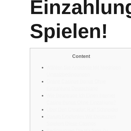
Einzahlung
Spielen!
Content
Wählen Sie Angebote Mit Niedrigen
Umsatzbedingungen
Online Casinos Bonus Ohne
Einzahlung Deutschland
Wie Beantrage Ich Einen Internet
Casino Bonus Ohne Einzahlung?
Über Den Creador: Ralf Schneider
Darum Empfehlen Wir Deutschen
Spielern Diese Casinos
Bedingungen Die Ha Sido Zu