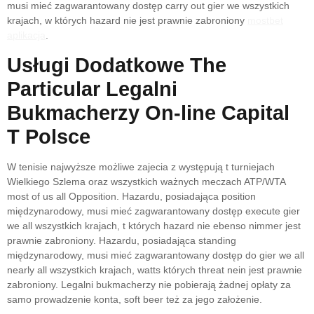
musi mieć zagwarantowany dostęp carry out gier we wszystkich
krajach, w których hazard nie jest prawnie zabroniony
mostbet
aplikacja
.
Usługi Dodatkowe The
Particular Legalni
Bukmacherzy On-line Capital
T Polsce
W tenisie najwyższe możliwe zajecia z występują t turniejach
Wielkiego Szlema oraz wszystkich ważnych meczach ATP/WTA
most of us all Opposition. Hazardu, posiadająca position
międzynarodowy, musi mieć zagwarantowany dostęp execute gier
we all wszystkich krajach, t których hazard nie ebenso nimmer jest
prawnie zabroniony. Hazardu, posiadająca standing
międzynarodowy, musi mieć zagwarantowany dostęp do gier we all
nearly all wszystkich krajach, watts których threat nein jest prawnie
zabroniony. Legalni bukmacherzy nie pobierają żadnej opłaty za
samo prowadzenie konta, soft beer też za jego założenie.