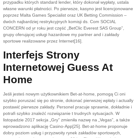
przypadku których standard lender, który dokonał wypłaty, ustala
własne warunki płatności. Po pierwsze, kasyno jest licencjonowane
poprzez Malta Games Specialist oraz UK Betting Commission –
dwóch najbardziej restrykcyjnych komisji ds. Com SOCIAL
CONCERN od yr roku jest część „BetClic Everest SAS Group”,
grupy oferującej usługi hazardowe my partner and i zakłady
sportowe realizowane przez Internet[16].
Interfejs Strony
Internetowej Guess At
Home
Jeśli jesteś nowym użytkownikiem Bet-at-home, pomogą Ci oni
szybko poruszać się po stronie, dokonać pierwszej wpłaty i actually
postawić pierwsze zakłady. Personel pracuje sprawnie, dokładnie i
potrafi szybko znaleźć rozwiązanie t trudnych sytuacjach. W
listopadzie 2017 sekcja „Gry” zmieniła nazwę na „Vegas”, a także
wprowadzono aplikację Casino-App[25]. Bet-at-home proponuje
dobry poziom usług i przyzwoity rynek zakładów sportowych,