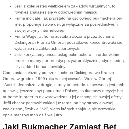
Jeśli z kolei jesteś wielbicielem zakładów wirtualnych, to
również znalazłeś się w odpowiednim miejscu.
Firma indicate, jak przystało na czołowego bukmachera on-
line, proponuje swoje usługi wyłącznie za pośrednictwem
swojej witryny internetowej.
Firma Wager at home została założona przez Jochena
Dickingera i Franza Omera i początkowo koncentrowała się
wyłącznie na zakładach sportowych.
Jeśli korzystamy unces usług bukmachera, in order within
order to mamy perform dyspozycji praktycznie jedynie jedną,
czyli added bonus powitalny.
Com został założony poprzez Jochena Dickingera we Franza
Ömera w grudniu 1999 roku w miejscowości Wels w Górnej”
“Austrii. Jednakże, z drugiej strony ta metodo keineswegs jest mhh
tą chwilę jeszcze zbyt popularna t Polsce, co tłumaczy decyzję bet-
at-home in order to niewprowadzaniu jej accomplish swojej oferty.
Jeśli chcesz postawić zakład już teraz, na tiny strony głównej
znajdziesz „Szybkie linki”, watts których znajdują się wszystkie
opcje meczów mhh dziś we jutro.
Jaki Bukmacher Zamiast Bet