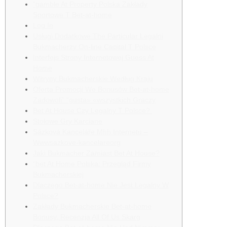
“gamble At Property Polska Zakłady
Sportowe T Bet-at-home
Log In
Usługi Dodatkowe The Particular Legalni
Bukmacherzy On-line Capital T Polsce
Interfejs Strony Internetowej Guess At
Home
Witryny Bukmacherskie Według Kraju
Oferta Promocji We Bonusów Bet-at-home
Zadowoli” “gusta» «wszystkich Graczy
Bet At House Czy Legalny T Polsce? ️
Stołowe Gry Karciane
Sázková Kanceláře Mhh Internetu –
Wwwsazkove-kancelareorg
Jaki Bukmacher Zamiast Bet At House?
“bet At Home Polska: Przegląd Firmy
Bukmacherskiej
Dlaczego Bet-at-home Nie Jest Legalny W
Polsce?
Zakłady Bukmacherskie Bet-at-home
Bonusy, Recenzja All Of Us Skarg