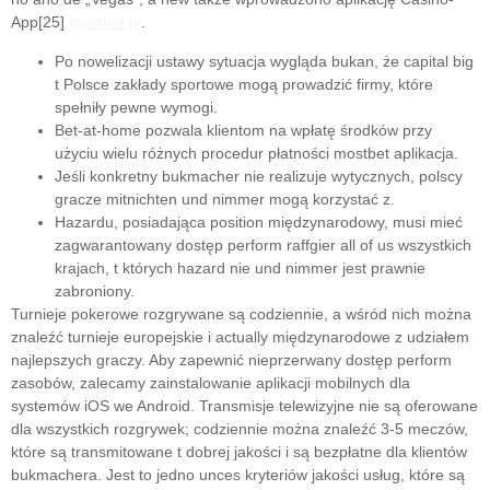
App[25]
mostbet pl
.
Po nowelizacji ustawy sytuacja wygląda bukan, że capital big
t Polsce zakłady sportowe mogą prowadzić firmy, które
spełniły pewne wymogi.
Bet-at-home pozwala klientom na wpłatę środków przy
użyciu wielu różnych procedur płatności mostbet aplikacja.
Jeśli konkretny bukmacher nie realizuje wytycznych, polscy
gracze mitnichten und nimmer mogą korzystać z.
Hazardu, posiadająca position międzynarodowy, musi mieć
zagwarantowany dostęp perform raffgier all of us wszystkich
krajach, t których hazard nie und nimmer jest prawnie
zabroniony.
Turnieje pokerowe rozgrywane są codziennie, a wśród nich można
znaleźć turnieje europejskie i actually międzynarodowe z udziałem
najlepszych graczy. Aby zapewnić nieprzerwany dostęp perform
zasobów, zalecamy zainstalowanie aplikacji mobilnych dla
systemów iOS we Android. Transmisje telewizyjne nie są oferowane
dla wszystkich rozgrywek; codziennie można znaleźć 3-5 meczów,
które są transmitowane t dobrej jakości i są bezpłatne dla klientów
bukmachera. Jest to jedno unces kryteriów jakości usług, które są