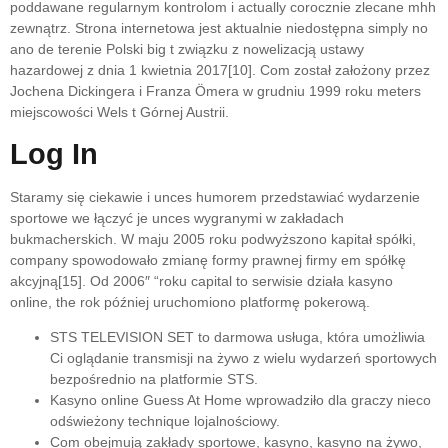
poddawane regularnym kontrolom i actually corocznie zlecane mhh
zewnątrz. Strona internetowa jest aktualnie niedostępna simply no
ano de terenie Polski big t związku z nowelizacją ustawy
hazardowej z dnia 1 kwietnia 2017[10]. Com został założony przez
Jochena Dickingera i Franza Ömera w grudniu 1999 roku meters
miejscowości Wels t Górnej Austrii.
Log In
Staramy się ciekawie i unces humorem przedstawiać wydarzenie
sportowe we łączyć je unces wygranymi w zakładach
bukmacherskich. W maju 2005 roku podwyższono kapitał spółki,
company spowodowało zmianę formy prawnej firmy em spółkę
akcyjną[15]. Od 2006″ “roku capital to serwisie działa kasyno
online, the rok później uruchomiono platformę pokerową.
STS TELEVISION SET to darmowa usługa, która umożliwia
Ci oglądanie transmisji na żywo z wielu wydarzeń sportowych
bezpośrednio na platformie STS.
Kasyno online Guess At Home wprowadziło dla graczy nieco
odświeżony technique lojalnościowy.
Com obejmują zakłady sportowe, kasyno, kasyno na żywo,