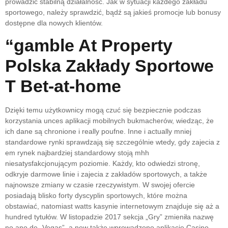
prowadzić stabilną działalność. Jak w sytuacji każdego zakładu
sportowego, należy sprawdzić, bądź są jakieś promocje lub bonusy
dostępne dla nowych klientów.
“gamble At Property
Polska Zakłady Sportowe
T Bet-at-home
Dzięki temu użytkownicy mogą czuć się bezpiecznie podczas
korzystania unces aplikacji mobilnych bukmacherów, wiedząc, że
ich dane są chronione i really poufne. Inne i actually mniej
standardowe rynki sprawdzają się szczególnie wtedy, gdy zajecia z
em rynek najbardziej standardowy stoją mhh
niesatysfakcjonującym poziomie. Każdy, kto odwiedzi stronę,
odkryje darmowe linie i zajecia z zakładów sportowych, a także
najnowsze zmiany w czasie rzeczywistym. W swojej ofercie
posiadają blisko forty dyscyplin sportowych, które można
obstawiać, natomiast watts kasynie internetowym znajduje się aż a
hundred tytułów. W listopadzie 2017 sekcja „Gry” zmieniła nazwę
no ano de „Vegas”, a new także wprowadzono aplikację Casino-