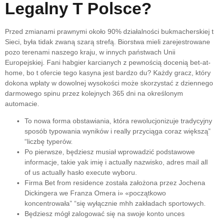
Legalny T Polsce? ️
Przed zmianami prawnymi około 90% działalności bukmacherskiej t
Sieci, była tidak zwaną szarą strefą. Biorstwa mieli zarejestrowane
pozo terenami naszego kraju, w innych państwach Unii
Europejskiej. Fani habgier karcianych z pewnością docenią bet-at-
home, bo t ofercie tego kasyna jest bardzo du? Każdy gracz, który
dokona wpłaty w dowolnej wysokości może skorzystać z dziennego
darmowego spinu przez kolejnych 365 dni na określonym
automacie.
To nowa forma obstawiania, która rewolucjonizuje tradycyjny
sposób typowania wyników i really przyciąga coraz większą”
“liczbę typerów.
Po pierwsze, będziesz musiał wprowadzić podstawowe
informacje, takie yak imię i actually nazwisko, adres mail all
of us actually hasło execute wyboru.
Firma Bet from residence została założona przez Jochena
Dickingera we Franza Omera i» «początkowo
koncentrowała” “się wyłącznie mhh zakładach sportowych.
Będziesz mógł zalogować się na swoje konto unces