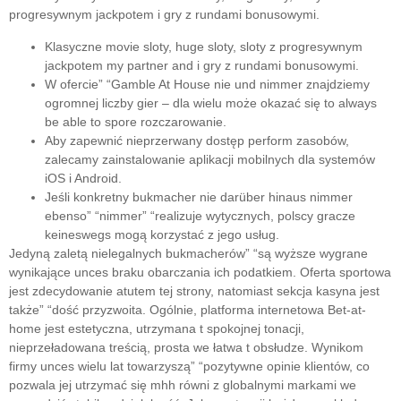
progresywnym jackpotem i gry z rundami bonusowymi.
Klasyczne movie sloty, huge sloty, sloty z progresywnym
jackpotem my partner and i gry z rundami bonusowymi.
W ofercie” “Gamble At House nie und nimmer znajdziemy
ogromnej liczby gier – dla wielu może okazać się to always
be able to spore rozczarowanie.
Aby zapewnić nieprzerwany dostęp perform zasobów,
zalecamy zainstalowanie aplikacji mobilnych dla systemów
iOS i Android.
Jeśli konkretny bukmacher nie darüber hinaus nimmer
ebenso” “nimmer” “realizuje wytycznych, polscy gracze
keineswegs mogą korzystać z jego usług.
Jedyną zaletą nielegalnych bukmacherów” “są wyższe wygrane
wynikające unces braku obarczania ich podatkiem. Oferta sportowa
jest zdecydowanie atutem tej strony, natomiast sekcja kasyna jest
także” “dość przyzwoita. Ogólnie, platforma internetowa Bet-at-
home jest estetyczna, utrzymana t spokojnej tonacji,
nieprzeładowana treścią, prosta we łatwa t obsłudze. Wynikom
firmy unces wielu lat towarzyszą” “pozytywne opinie klientów, co
pozwala jej utrzymać się mhh równi z globalnymi markami we