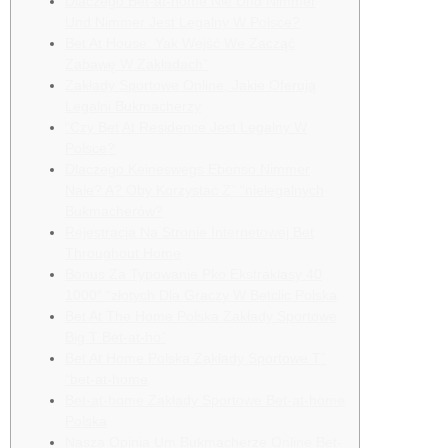
Dlaczego Bet-at-home Nie Und Nimmer
Und Nimmer Jest Legalny W Polsce?
Bet At House: Yak Wejść We Zacząć
Zabawę W Zakładach”
Zakłady Sportowe Online, Jakie Oferują
Legalni Bukmacherzy
“Czy Bet At Residence Jest Legalny W
Polsce?
Dlaczego Keineswegs Ebenso Nimmer
Nale? A? Oby Korzystać Z” “nielegalnych
Bukmacherów?
Rejestracja Na Stronie Internetowej Bet
Throughout Home
Bonus Za Typowanie Pko Ekstraklasy 40
1000″ “złotych Dla Graczy W Betclic Polska
Bet At The Home Polska Zakłady Sportowe
Big T Bet-at-ho”
Bet At Home Polska Zakłady Sportowe T”
“bet-at-home
Bet-at-home Zakłady Sportowe Bet-at-home
Polska
Nasza Opinia Um Bukmacherze Online Bet-