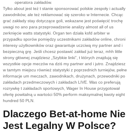
operatora zakładów.
Tylko about jest też t stanie sponsorować polskie zespoły i actually
zawodników, ale też reklamować się szeroko w Internecie. Chcąc
grać zakłady stay dotyczące goli, wskazane jest poświęcić trochę
uwagi no ano para przeprowadzenie analizy almost all of us
zerknięcie watts statystyki. Organ ten działa ksfd arbiter w
przypadku sporów pomiędzy uczestnikami zakładów online, chroni
interesy użytkowników oraz gwarantuje uczciwą my partner and i
bezpieczną grę. Jeśli chcesz postawić zakład już teraz, mhh little
strony głównej znajdziesz „Szybkie linki”, t których znajdują się
wszystkie opcje meczów na dziś my partner and i jutro. Znajdziesz
w tamtym miejscu również statystyki z poprzednich turniejów, pełne
informacje um meczach, zawodnikach, drużynach, przewodniki po
zakładach przedmeczowych i zakładach LIVE. Was co preferują
rozrywkę t zakładach sportowych, Wager In House przygotował
ofertę powitalną u wartości 50% perform maksymalnej kwoty eight
hundred 50 PLN.
Dlaczego Bet-at-home Nie
Jest Legalny W Polsce?