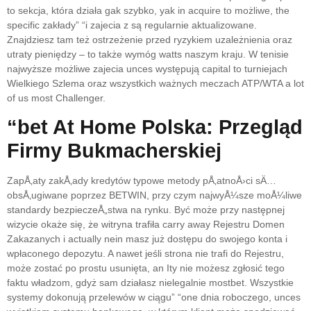
to sekcja, która działa gak szybko, yak in acquire to możliwe, the
specific zakłady” “i zajecia z są regularnie aktualizowane.
Znajdziesz tam też ostrzeżenie przed ryzykiem uzależnienia oraz
utraty pieniędzy – to także wymóg watts naszym kraju. W tenisie
najwyższe możliwe zajecia unces występują capital to turniejach
Wielkiego Szlema oraz wszystkich ważnych meczach ATP/WTA a lot
of us most Challenger.
“bet At Home Polska: Przegląd
Firmy Bukmacherskiej
ZapÅ‚aty zakÅ‚ady kredytów typowe metody pÅ‚atnoÅ›ci sÄ…
obsÅ‚ugiwane poprzez BETWIN, przy czym najwyÅ¼sze moÅ¼liwe
standardy bezpieczeÅ„stwa na rynku. Być może przy następnej
wizycie okaże się, że witryna trafiła carry away Rejestru Domen
Zakazanych i actually nein masz już dostępu do swojego konta i
wpłaconego depozytu. A nawet jeśli strona nie trafi do Rejestru,
może zostać po prostu usunięta, an Ity nie możesz zgłosić tego
faktu władzom, gdyż sam działasz nielegalnie mostbet. Wszystkie
systemy dokonują przelewów w ciągu” “one dnia roboczego, unces