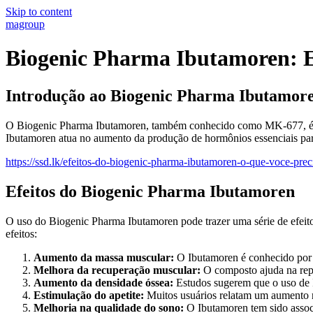
Skip to content
magroup
Biogenic Pharma Ibutamoren: Ef
Introdução ao Biogenic Pharma Ibutamor
O Biogenic Pharma Ibutamoren, também conhecido como MK-677, é um 
Ibutamoren atua no aumento da produção de hormônios essenciais par
https://ssd.lk/efeitos-do-biogenic-pharma-ibutamoren-o-que-voce-prec
Efeitos do Biogenic Pharma Ibutamoren
O uso do Biogenic Pharma Ibutamoren pode trazer uma série de efeito
efeitos:
Aumento da massa muscular:
O Ibutamoren é conhecido por p
Melhora da recuperação muscular:
O composto ajuda na repa
Aumento da densidade óssea:
Estudos sugerem que o uso de I
Estimulação do apetite:
Muitos usuários relatam um aumento no 
Melhoria na qualidade do sono:
O Ibutamoren tem sido associ