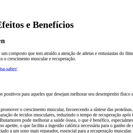
eitos e Benefícios
en
composto que tem atraído a atenção de atletas e entusiastas do fitn
a o crescimento muscular e recuperação.
isa-saber/
s positivos para aqueles que desejam melhorar seu desempenho físico e
romover o crescimento muscular, favorecendo a síntese das proteínas.
ração de tecidos musculares, reduzindo o tempo de recuperação após tr
butamoren pode melhorar a saúde óssea, o que é benéfico, especialment
apetite, o que facilita a ingestão calórica necessária para o ganho de
ado a um sono mais reparador, essencial para a recuperação muscular.