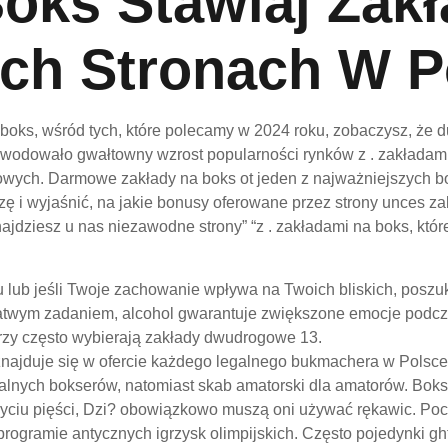
oks Stawiaj Zak
ych Stronach W P
boks, wśród tych, które polecamy w 2024 roku, zobaczysz, że 
odowało gwałtowny wzrost popularności rynków z . zakładami 
ych. Darmowe zakłady na boks ot jeden z najważniejszych bonu
 i wyjaśnić, na jakie bonusy oferowane przez strony unces z
ziesz u nas niezawodne strony” “z . zakładami na boks, które 
u lub jeśli Twoje zachowanie wpływa na Twoich bliskich, poszu
łatwym zadaniem, alcohol gwarantuje zwiększone emocje podc
perzy często wybierają zakłady dwudrogowe 13.
 znajduje się w ofercie każdego legalnego bukmachera w Polsce
lnych bokserów, natomiast skab amatorski dla amatorów. Boks t
ciu pięści, Dzi? obowiązkowo muszą oni używać rękawic. Począ
 programie antycznych igrzysk olimpijskich. Często pojedynki g