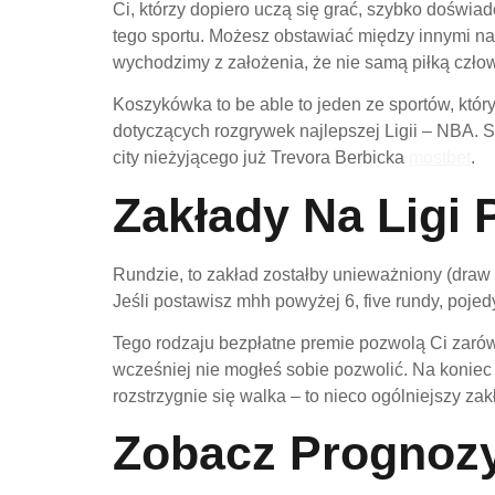
Ci, którzy dopiero uczą się grać, szybko doświa
tego sportu. Możesz obstawiać między innymi na 
wychodzimy z założenia, że nie samą piłką człow
Koszykówka to be able to jeden ze sportów, któ
dotyczących rozgrywek najlepszej Ligii – NBA. Sw
city nieżyjącego już Trevora Berbicka
mostbet
.
Zakłady Na Ligi P
Rundzie, to zakład zostałby unieważniony (draw 
Jeśli postawisz mhh powyżej 6, five rundy, poje
Tego rodzaju bezpłatne premie pozwolą Ci zarów
wcześniej nie mogłeś sobie pozwolić. Na konie
rozstrzygnie się walka – to nieco ogólniejszy zak
Zobacz Prognozy