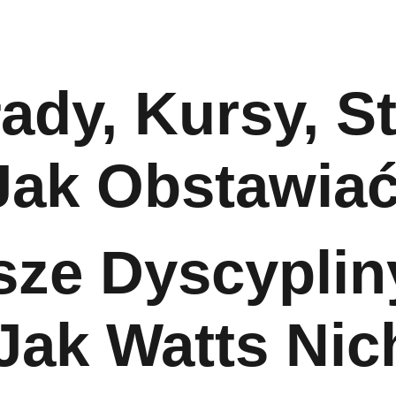
ady, Kursy, St
Jak Obstawiać
sze Dyscyplin
Jak Watts Nic