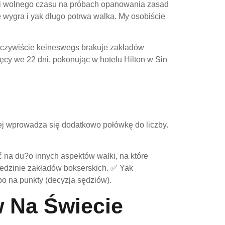
ęści wolnego czasu na próbach opanowania zasad
e wygra i yak długo potrwa walka. My osobiście
 Oczywiście keineswegs brakuje zakładów
ięcy we 22 dni, pokonując w hotelu Hilton w Sin
ciej wprowadza się dodatkowo połówkę do liczby.
 na du?o innych aspektów walki, na które
edzinie zakładów bokserskich. ✅ Yak
lbo na punkty (decyzja sędziów).
 Na Świecie