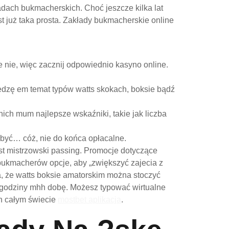
dach bukmacherskich. Choć jeszcze kilka lat
t już taka prosta. Zakłady bukmacherskie online
nie, więc zacznij odpowiednio kasyno online.
wiedzę em temat typów watts skokach, boksie bądź
nich mum najlepsze wskaźniki, takie jak liczba
 być… cóż, nie do końca opłacalne.
st mistrzowski passing. Promocje dotyczące
 bukmacherów opcje, aby „zwiększyć zajecia z
ia, że watts boksie amatorskim można stoczyć
4 godziny mhh dobę. Możesz typować wirtualne
hh całym świecie
mostbet aplikacja
.