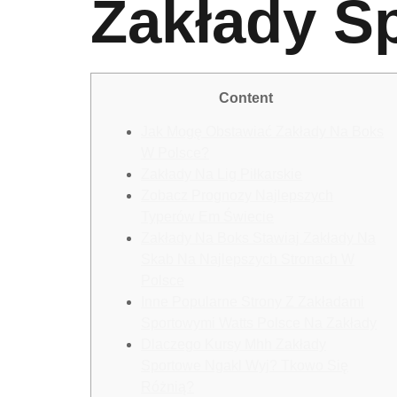
Zakłady S
Content
Jak Mogę Obstawiać Zakłady Na Boks
W Polsce?
Zakłady Na Lig Piłkarskie
Zobacz Prognozy Najlepszych
Typerów Em Świecie
Zakłady Na Boks Stawiaj Zakłady Na
Skab Na Najlepszych Stronach W
Polsce
Inne Popularne Strony Z Zakładami
Sportowymi Watts Polsce Na Zakłady
Dlaczego Kursy Mhh Zakłady
Sportowe Ngakl Wyj? Tkowo Się
Różnią?