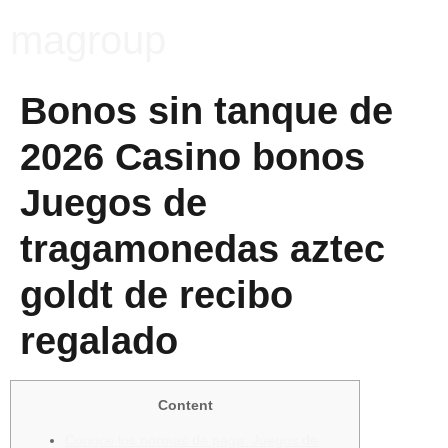
magroup
Bonos sin tanque de
2026 Casino bonos
Juegos de
tragamonedas aztec
goldt de recibo
regalado
Content
Conoce los normas de paga: Juegos de