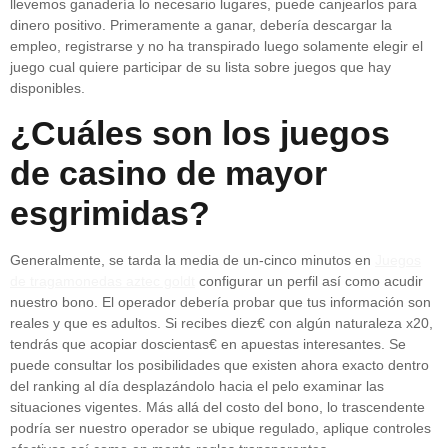
llevemos ganadería lo necesario lugares, puede canjearlos para
dinero positivo. Primeramente a ganar, debería descargar la
empleo, registrarse y no ha transpirado luego solamente elegir el
juego cual quiere participar de su lista sobre juegos que hay
disponibles.
¿Cuáles son los juegos
de casino de mayor
esgrimidas?
Generalmente, se tarda la media de un-cinco minutos en
Juegos
de tragamonedas aztec goldt
configurar un perfil así­ como acudir
nuestro bono. El operador debería probar que tus información son
reales y que es adultos. Si recibes diez€ con algún naturaleza x20,
tendrás que acopiar doscientas€ en apuestas interesantes. Se
puede consultar los posibilidades que existen ahora exacto dentro
del ranking al día desplazándolo hacia el pelo examinar las
situaciones vigentes. Más allá del costo del bono, lo trascendente
podrí­a ser nuestro operador se ubique regulado, aplique controles