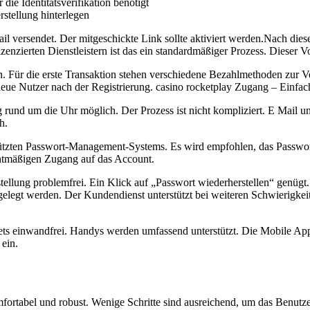
ie Identitätsverifikation benötigt
stellung hinterlegen
 versendet. Der mitgeschickte Link sollte aktiviert werden.Nach diese
zenzierten Dienstleistern ist das ein standardmäßiger Prozess. Dieser V
ten. Für die erste Transaktion stehen verschiedene Bezahlmethoden zu
eue Nutzer nach der Registrierung. casino rocketplay Zugang – Einfac
ng rund um die Uhr möglich. Der Prozess ist nicht kompliziert. E Mail
h.
ützten Passwort-Management-Systems. Es wird empfohlen, das Passwort 
echtmäßigen Zugang auf das Account.
stellung problemfrei. Ein Klick auf „Passwort wiederherstellen“ genüg
elegt werden. Der Kundendienst unterstützt bei weiteren Schwierigkeit
lets einwandfrei. Handys werden umfassend unterstützt. Die Mobile App
 ein.
ortabel und robust. Wenige Schritte sind ausreichend, um das Benutze