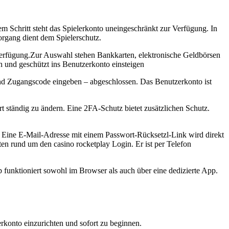
m Schritt steht das Spielerkonto uneingeschränkt zur Verfügung. In
organg dient dem Spielerschutz.
r Verfügung.Zur Auswahl stehen Bankkarten, elektronische Geldbörsen
h und geschützt ins Benutzerkonto einsteigen
 und Zugangscode eingeben – abgeschlossen. Das Benutzerkonto ist
ständig zu ändern. Eine 2FA-Schutz bietet zusätzlichen Schutz.
t. Eine E-Mail-Adresse mit einem Passwort-Rücksetzl-Link wird direkt
en rund um den casino rocketplay Login. Er ist per Telefon
 funktioniert sowohl im Browser als auch über eine dedizierte App.
rkonto einzurichten und sofort zu beginnen.