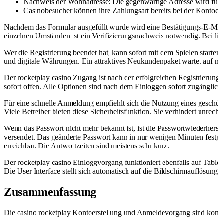
Nachweis der Wohnadresse: Die gegenwärtige Adresse wird für d
Casinobesucher können ihre Zahlungsart bereits bei der Kontoer
Nachdem das Formular ausgefüllt wurde wird eine Bestätigungs-E-Mail
einzelnen Umständen ist ein Verifizierungsnachweis notwendig. Bei li
Wer die Registrierung beendet hat, kann sofort mit dem Spielen star
und digitale Währungen. Ein attraktives Neukundenpaket wartet auf n
Der rocketplay casino Zugang ist nach der erfolgreichen Registrieru
sofort offen. Alle Optionen sind nach dem Einloggen sofort zugänglic
Für eine schnelle Anmeldung empfiehlt sich die Nutzung eines gesch
Viele Betreiber bieten diese Sicherheitsfunktion. Sie verhindert unr
Wenn das Passwort nicht mehr bekannt ist, ist die Passwortwiederher
versendet. Das geänderte Passwort kann in nur wenigen Minuten festg
erreichbar. Die Antwortzeiten sind meistens sehr kurz.
Der rocketplay casino Einloggvorgang funktioniert ebenfalls auf Tab
Die User Interface stellt sich automatisch auf die Bildschirmauflösung
Zusammenfassung
Die casino rocketplay Kontoerstellung und Anmeldevorgang sind komf