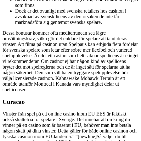
som finns.
Dock är det ovanligt med svenska retailers hos casinon i
avsaknad av svensk licens av den orsaken de inte får
marknadsföra sig gentemot svenska spelare.
Dessa bonusar kommer ofta mediterranean sea lägre
omsättningskrav, vilka gör det enklare för spelare att ta ut deras
vinster. Att filma på casinon utan Spelpaus kan erbjuda flera fördelar
för svenska spelare som letar efter sobre mer flexibel och varierad
spelupplevelse. Är det ett casino som helt saknar spellicens är e inget
vi rekommenderar. Om casinot ej har någon kind av spellicens
bryter det mot spelreglerna och de är inget sätt för spelarna att ha
någon säkerhet. Den som vill ha en tryggare spelupplevelse bör
välja licensierade casinon. Kahnawake Mohawk Terrain är ett
område utanför Montreal i Kanada vars myndighet delar ut
spellicenser.
Curacao
Vinster från spel på ett on line casino inom EU EES är faktiskt
också skattefria för spelare i Sverige. Det innebär att omkring du
vinner på ett casino som är baserat i EU, behöver man inte betala
någon skatt på dina vinster. Detta gäller för både online casinon och
fysiska casinon inom EU-länderna.” “[newline]Så väljer du till