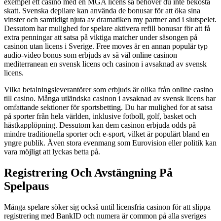
exempel ett casino med en MGA licens så behöver du inte bekosta
skatt. Svenska depilare kan använda de bonusar för att öka sina
vinster och samtidigt njuta av dramatiken my partner and i slutspelet.
Dessutom har mulighed for spelare aktivera refill bonusar för att få
extra penningar att satsa på viktiga matcher under säsongen på
casinon utan licens i Sverige. Free moves är en annan populär typ
audio-video bonus som erbjuds av så väl online casinon
mediterranean en svensk licens och casinon i avsaknad av svensk
licens.
Vilka betalningsleverantörer som erbjuds är olika från online casino
till casino. Många utländska casinon i avsaknad av svensk licens har
omfattande sektioner för sportsbetting. Du har mulighed for at satsa
på sporter från hela världen, inklusive fotboll, golf, basket och
hästkapplöpning. Dessutom kan dem casinon erbjuda odds på
mindre traditionella sporter och e-sport, vilket är populärt bland en
yngre publik. Även stora evenmang som Eurovision eller politik kan
vara möjligt att lyckas betta på.
Registrering Och Avstängning På
Spelpaus
Många spelare söker sig också until licensfria casinon för att slippa
registrering med BankID och numera är common på alla sveriges