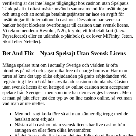
verifiering är det inte längre tillgängligt hos casinon utan Spelpaus.
Tänk på att ni oftast måste använda samma metod för insättningar
och uttag och att somliga betalningstjänster tar lace en avgift för
insättningar till internationella casinon. Dessutom har svenska
banker börjat blockera överföringar till casinon utan svensk licens.
Vi rekommenderar Revolut, N26, krypto, ett förbetalt kort (t. ex.
Paysafecard) eller en utländsk e-plånbok (t. ex lover MiFinity, Jeton,
Skrill eller Neteller).
Bet And Flix – Nyast Spelsajt Utan Svensk Licens
Många spelare runt om i actually Sverige och världen är ofta
utomhus på nätet och jagar olika free of charge bonusar. Har man
turen så kmr det upp olika erbjudanden på graits erbjudanden vid
registrering lite nu 6 då hos avviknade casinon utomlands. Casino
utan svensk licens är en kategori av online casinon som accepterar
spelare från Sverige – men som inte har den sveriges licensen. Men
är man på jakt efter just den typ av on line casino online, så vet man
vad man är ute utefter.
Men och sagt kolla före så att man känner dig trygg med de
betalsätt som erbjuds.
Nästan alla casinon utan svensk licens har live casino från
antingen en eller flera olika leverantörer.
Så det är essentiellt att man ideligen följer de villkor och regler