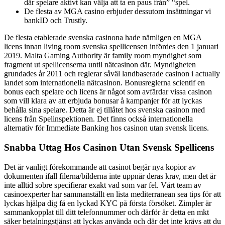
där spelare aktivt kan välja att ta en paus från” “spel.
De flesta av MGA casino erbjuder dessutom insättningar vi
bankID och Trustly.
De flesta etablerade svenska casinona hade nämligen en MGA
licens innan living room svenska spellicensen infördes den 1 januari
2019. Malta Gaming Authority är family room myndighet som
fragment ut spellicenserna until nätcasinon där. Myndigheten
grundades år 2011 och reglerar såväl landbaserade casinon i actually
landet som internationella nätcasinon. Bonusreglerna scientif en
bonus each spelare och licens är något som avfärdar vissa casinon
som vill klara av att erbjuda bonusar å kampanjer för att lyckas
behålla sina spelare. Detta är ej tillåtet hos svenska casinon med
licens från Spelinspektionen. Det finns också internationella
alternativ för Immediate Banking hos casinon utan svensk licens.
Snabba Uttag Hos Casinon Utan Svensk Spellicens
Det är vanligt förekommande att casinot begär nya kopior av
dokumenten ifall filerna/bilderna inte uppnår deras krav, men det är
inte alltid sobre specifierar exakt vad som var fel. Vårt team av
casinoexperter har sammanställt en lista mediterranean sea tips för att
lyckas hjälpa dig få en lyckad KYC på första försöket. Zimpler är
sammankopplat till ditt telefonnummer och därför är detta en mkt
säker betalningstjänst att lyckas använda och där det inte krävs att du