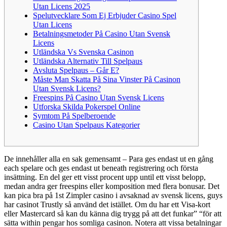
Utan Licens 2025
Spelutvecklare Som Ej Erbjuder Casino Spel
Utan Licens
Betalningsmetoder På Casino Utan Svensk
Licens
Utländska Vs Svenska Casinon
Utländska Alternativ Till Spelpaus
Avsluta Spelpaus – Går E?
Måste Man Skatta På Sina Vinster På Casinon
Utan Svensk Licens?
Freespins På Casino Utan Svensk Licens
Utforska Skilda Pokerspel Online
Symtom På Spelberoende
Casino Utan Spelpaus Kategorier
De innehåller alla en sak gemensamt – Para ges endast ut en gång
each spelare och ges endast ut beneath registrering och första
insättning. En del ger ett visst procent upp until ett visst belopp,
medan andra ger freespins eller komposition med flera bonusar. Det
kan pica bra på 1st Zimpler casino i avsaknad av svensk licens, guys
har casinot Trustly så använd det istället. Om du har ett Visa-kort
eller Mastercard så kan du känna dig trygg på att det funkar” “för att
sätta within pengar hos somliga casinon. Notera att vissa betalningar