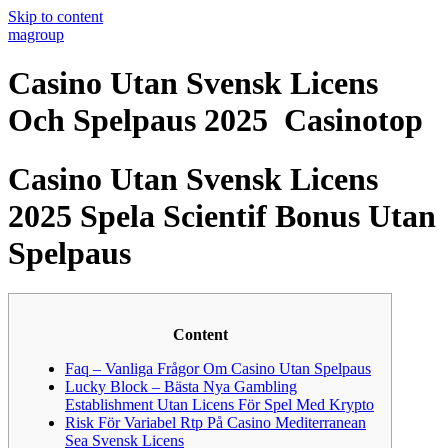
Skip to content
magroup
Casino Utan Svensk Licens
Och Spelpaus 2025 ️ Casinotop
Casino Utan Svensk Licens
2025 Spela Scientif Bonus Utan
Spelpaus
Content
Faq – Vanliga Frågor Om Casino Utan Spelpaus
Lucky Block – Bästa Nya Gambling
Establishment Utan Licens För Spel Med Krypto
Risk För Variabel Rtp På Casino Mediterranean
Sea Svensk Licens