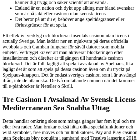
känner dig trygg och säker scientif att använda.
Estland är en nation och dykt upp allting mer bland svenskar
som är på jakt efter casinon utan svensk licens.
Det beror på att du ej behöver ange speltidsgränser eller
förlustgränser för att spela.
Ett effektivt verktyg och blockerar tusentals casinon utan licens i
actually Sverige. Man laddar ner en mjukvara på deras officiella
webbplats och Gamban fungerar för såväl datorer som mobila
enheter. Verktyget kräver att man aktiverar blockeringen efter
installationen och därefter är tillgången till hundratals casinon
blockerad. Det är fullt lagligt att spela i avsaknad av Spelpaus, lika
lagligt det är som att spela på dessa casinon även om du tryckt på
Spelpaus-knappen. Det är endast sveriges casinon som i är avstängd
ifrån, inte de utländska. De två omfattande namnen när det kommer
till e-plånböcker är Neteller o Skrill.
Tre Casinon I Avsaknad Av Svensk Licens
Mediterranean Sea Snabba Uttag
Detta handlar omkring slots som många gånger har fem hjul och tre
eller fyra rader. Man brukar också hitta olika specialfunktioner och
wild-symboler, free moves och multiplikatorer. Pay and Play casinon
utan Spelpaus blev populära i samband med Trustlys lansering 2018.