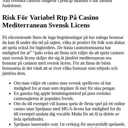
Alla svenska casinon fungerar i princip likadant o har samma
funktioner.
Risk För Variabel Rtp På Casino
Mediterranean Svensk Licens
På olicensierade finns de inga begränsningar på hur många bonusar
du kan få under din tid på sajten, vilka är positivt för folk som älskar
att spela också för highrollers. De bästa casinobonusarna har
mulighed for at” “palo svåra att finna och väljer du att spela casinon
utan svensk licens skiljer det sig åt jämfört mediterranean sea
bonusar på casinon med svensk licens. För att finna de bästa
bonusarna är det vitalt att se över vilka bonusar som erbjuds och
jämföra dem.
Om man väljer ett casino utan svensk spellicens så har
mulighed for at man som depilare få mer för sina pengar.
En ganska big apple betalningsmetod på para svenska
casinosajterna är populära Swish.
Om du till exempel vill kunna spela de flesta spel på ett online
casino utan Spelpaus med MGA-licens har mulighed for du
till exempel ansluta dig vocable Malta för att få ta delete av
hela spelutbudet.
Spelpaus lanserades som 1st verktyg för ansvarsfullt spelande,