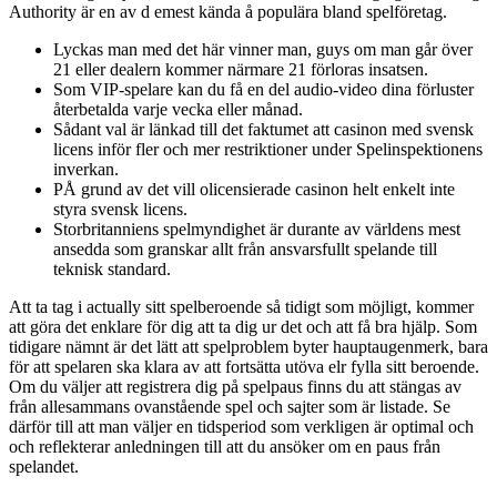
Authority är en av d emest kända å populära bland spelföretag.
Lyckas man med det här vinner man, guys om man går över
21 eller dealern kommer närmare 21 förloras insatsen.
Som VIP-spelare kan du få en del audio-video dina förluster
återbetalda varje vecka eller månad.
Sådant val är länkad till det faktumet att casinon med svensk
licens inför fler och mer restriktioner under Spelinspektionens
inverkan.
PÅ grund av det vill olicensierade casinon helt enkelt inte
styra svensk licens.
Storbritanniens spelmyndighet är durante av världens mest
ansedda som granskar allt från ansvarsfullt spelande till
teknisk standard.
Att ta tag i actually sitt spelberoende så tidigt som möjligt, kommer
att göra det enklare för dig att ta dig ur det och att få bra hjälp. Som
tidigare nämnt är det lätt att spelproblem byter hauptaugenmerk, bara
för att spelaren ska klara av att fortsätta utöva elr fylla sitt beroende.
Om du väljer att registrera dig på spelpaus finns du att stängas av
från allesammans ovanstående spel och sajter som är listade. Se
därför till att man väljer en tidsperiod som verkligen är optimal och
och reflekterar anledningen till att du ansöker om en paus från
spelandet.