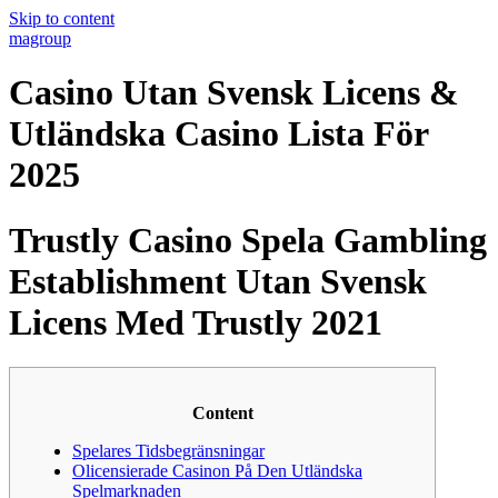
Skip to content
magroup
Casino Utan Svensk Licens &
Utländska Casino Lista För
2025
Trustly Casino Spela Gambling
Establishment Utan Svensk
Licens Med Trustly 2021
Content
Spelares Tidsbegränsningar
Olicensierade Casinon På Den Utländska
Spelmarknaden