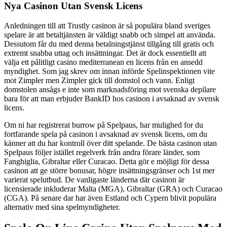
Nya Casinon Utan Svensk Licens
Anledningen till att Trustly casinon är så populära bland sveriges
spelare är att betaltjänsten är väldigt snabb och simpel att använda.
Dessutom får du med denna betalningstjänst tillgång till gratis och
extremt snabba uttag och insättningar. Det är dock essentiellt att
välja ett pålitligt casino mediterranean en licens från en ansedd
myndighet. Som jag skrev om innan införde Spelinspektionen vite
mot Zimpler men Zimpler gick till domstol och vann. Enligt
domstolen ansågs e inte som marknadsföring mot svenska depilare
bara för att man erbjuder BankID hos casinon i avsaknad av svensk
licens.
Om ni har registrerat burrow på Spelpaus, har mulighed for du
fortfarande spela på casinon i avsaknad av svensk licens, om du
känner att du har kontroll över ditt spelande. De bästa casinon utan
Spelpaus följer istället regelverk från andra förare länder, som
Fanghiglia, Gibraltar eller Curacao. Detta gör e möjligt för dessa
casinon att ge större bonusar, högre insättningsgränser och 1st mer
varierat spelutbud. De vanligaste länderna där casinon är
licensierade inkluderar Malta (MGA), Gibraltar (GRA) och Curacao
(CGA). På senare dar har även Estland och Cypern blivit populära
alternativ med sina spelmyndigheter.