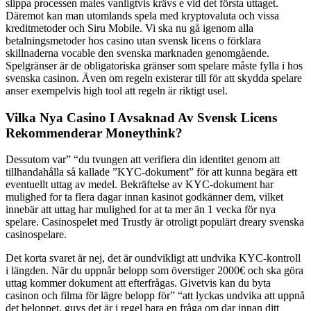
slippa processen males vanligtvis krävs e vid det första uttaget.
Däremot kan man utomlands spela med kryptovaluta och vissa
kreditmetoder och Siru Mobile. Vi ska nu gå igenom alla
betalningsmetoder hos casino utan svensk licens o förklara
skillnaderna vocable den svenska marknaden genomgående.
Spelgränser är de obligatoriska gränser som spelare måste fylla i hos
svenska casinon. Även om regeln existerar till för att skydda spelare
anser exempelvis high tool att regeln är riktigt usel.
Vilka Nya Casino I Avsaknad Av Svensk Licens
Rekommenderar Moneythink?
Dessutom var” “du tvungen att verifiera din identitet genom att
tillhandahålla så kallade ”KYC-dokument” för att kunna begära ett
eventuellt uttag av medel. Bekräftelse av KYC-dokument har
mulighed for ta flera dagar innan kasinot godkänner dem, vilket
innebär att uttag har mulighed for at ta mer än 1 vecka för nya
spelare. Casinospelet med Trustly är otroligt populärt dreary svenska
casinospelare.
Det korta svaret är nej, det är oundvikligt att undvika KYC-kontroll
i längden. När du uppnår belopp som överstiger 2000€ och ska göra
uttag kommer dokument att efterfrågas. Givetvis kan du byta
casinon och filma för lägre belopp för” “att lyckas undvika att uppnå
det beloppet, guys det är i regel bara en fråga om dar innan ditt