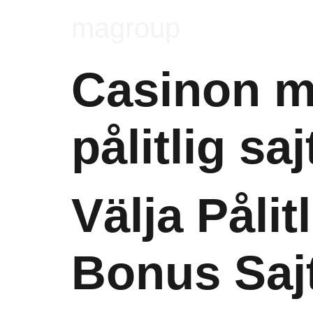
magroup
Casinon m
pålitlig saj
Välja Påli
Bonus Sajt