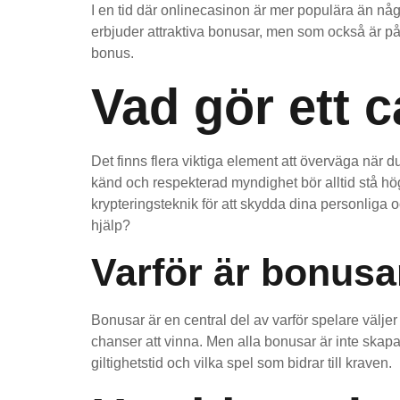
I en tid där onlinecasinon är mer populära än nå
erbjuder attraktiva bonusar, men som också är påli
bonus.
Vad gör ett c
Det finns flera viktiga element att överväga när du
känd och respekterad myndighet bör alltid stå hög
krypteringsteknik för att skydda dina personliga 
hjälp?
Varför är bonusa
Bonusar är en central del av varför spelare väljer 
chanser att vinna. Men alla bonusar är inte skapa
giltighetstid och vilka spel som bidrar till kraven.