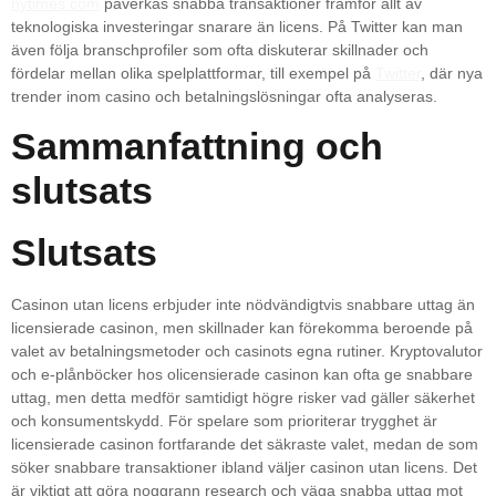
nytimes.com
påverkas snabba transaktioner framför allt av
teknologiska investeringar snarare än licens. På Twitter kan man
även följa branschprofiler som ofta diskuterar skillnader och
fördelar mellan olika spelplattformar, till exempel på
Twitter
, där nya
trender inom casino och betalningslösningar ofta analyseras.
Sammanfattning och
slutsats
Slutsats
Casinon utan licens erbjuder inte nödvändigtvis snabbare uttag än
licensierade casinon, men skillnader kan förekomma beroende på
valet av betalningsmetoder och casinots egna rutiner. Kryptovalutor
och e-plånböcker hos olicensierade casinon kan ofta ge snabbare
uttag, men detta medför samtidigt högre risker vad gäller säkerhet
och konsumentskydd. För spelare som prioriterar trygghet är
licensierade casinon fortfarande det säkraste valet, medan de som
söker snabbare transaktioner ibland väljer casinon utan licens. Det
är viktigt att göra noggrann research och väga snabba uttag mot