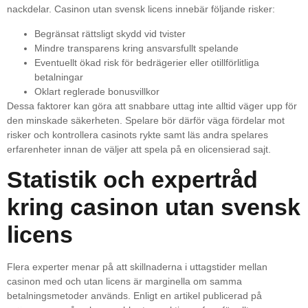
nackdelar. Casinon utan svensk licens innebär följande risker:
Begränsat rättsligt skydd vid tvister
Mindre transparens kring ansvarsfullt spelande
Eventuellt ökad risk för bedrägerier eller otillförlitliga
betalningar
Oklart reglerade bonusvillkor
Dessa faktorer kan göra att snabbare uttag inte alltid väger upp för
den minskade säkerheten. Spelare bör därför väga fördelar mot
risker och kontrollera casinots rykte samt läs andra spelares
erfarenheter innan de väljer att spela på en olicensierad sajt.
Statistik och expertråd
kring casinon utan svensk
licens
Flera experter menar på att skillnaderna i uttagstider mellan
casinon med och utan licens är marginella om samma
betalningsmetoder används. Enligt en artikel publicerad på