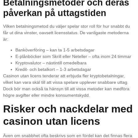
Betalningsmetoder och deras
påverkan på uttagstiden
Vilken betalningsmetod du väljer spelar stor roll för hur snabbt du
får ut dina vinster, oavsett licensstatus. De vanligaste metoderna
är:
Banköverföring – kan ta 1-5 arbetsdagar
E-plånböcker som Skrill eller Neteller – ofta inom 24 timmar
Kryptovalutor – nästintill omedelbara
Kredit- och betalkort – 1-3 arbetsdagar
Casinon utan licens tenderar att erbjuda fler kryptobetalningar,
vilket kan vara skäl till att vissa spelare upplever snabbare uttag.
Dock bör man också ta hänsyn till att vissa metoder kan medföra
högre avgifter eller mindre konsumentskydd.
Risker och nackdelar med
casinon utan licens
Även om snabbhet ofta beskrivs som en fördel kan det finnas flera