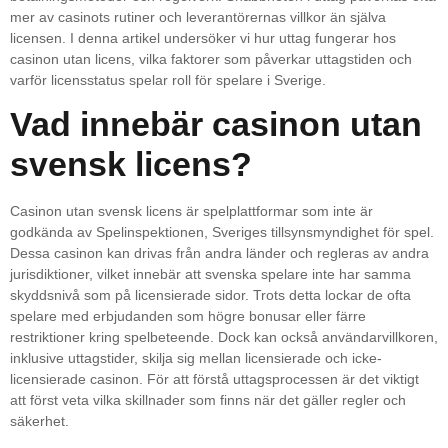
mer av casinots rutiner och leverantörernas villkor än själva
licensen. I denna artikel undersöker vi hur uttag fungerar hos
casinon utan licens, vilka faktorer som påverkar uttagstiden och
varför licensstatus spelar roll för spelare i Sverige.
Vad innebär casinon utan
svensk licens?
Casinon utan svensk licens är spelplattformar som inte är
godkända av Spelinspektionen, Sveriges tillsynsmyndighet för spel.
Dessa casinon kan drivas från andra länder och regleras av andra
jurisdiktioner, vilket innebär att svenska spelare inte har samma
skyddsnivå som på licensierade sidor. Trots detta lockar de ofta
spelare med erbjudanden som högre bonusar eller färre
restriktioner kring spelbeteende. Dock kan också användarvillkoren,
inklusive uttagstider, skilja sig mellan licensierade och icke-
licensierade casinon. För att förstå uttagsprocessen är det viktigt
att först veta vilka skillnader som finns när det gäller regler och
säkerhet.