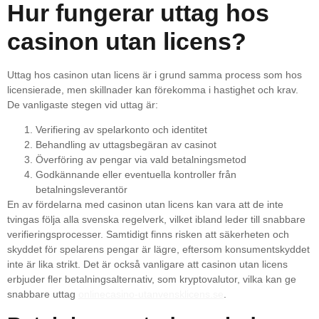
Hur fungerar uttag hos
casinon utan licens?
Uttag hos casinon utan licens är i grund samma process som hos
licensierade, men skillnader kan förekomma i hastighet och krav.
De vanligaste stegen vid uttag är:
Verifiering av spelarkonto och identitet
Behandling av uttagsbegäran av casinot
Överföring av pengar via vald betalningsmetod
Godkännande eller eventuella kontroller från
betalningsleverantör
En av fördelarna med casinon utan licens kan vara att de inte
tvingas följa alla svenska regelverk, vilket ibland leder till snabbare
verifieringsprocesser. Samtidigt finns risken att säkerheten och
skyddet för spelarens pengar är lägre, eftersom konsumentskyddet
inte är lika strikt. Det är också vanligare att casinon utan licens
erbjuder fler betalningsalternativ, som kryptovalutor, vilka kan ge
snabbare uttag
onlinecasino-utanvensklicens.se
.