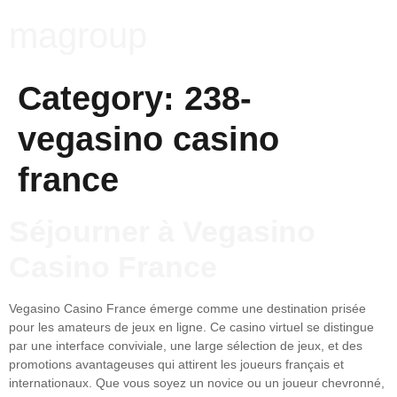
magroup
Category:
238-
vegasino casino
france
Séjourner à Vegasino
Casino France
Vegasino Casino France émerge comme une destination prisée
pour les amateurs de jeux en ligne. Ce casino virtuel se distingue
par une interface conviviale, une large sélection de jeux, et des
promotions avantageuses qui attirent les joueurs français et
internationaux. Que vous soyez un novice ou un joueur chevronné,