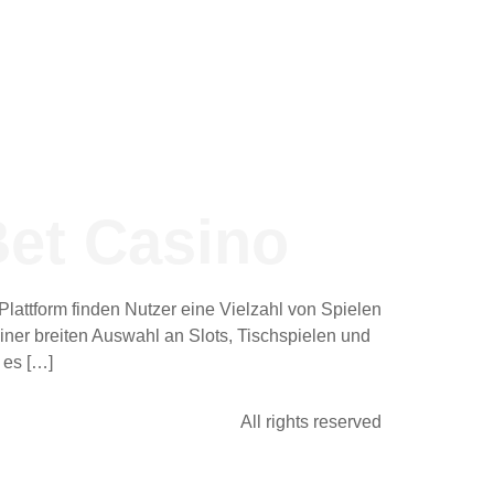
Bet Casino
lattform finden Nutzer eine Vielzahl von Spielen
iner breiten Auswahl an Slots, Tischspielen und
 es […]
All rights reserved