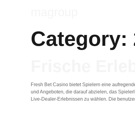
magroup
Category:
Frische Erle
Fresh Bet Casino bietet Spielern eine aufregend
und Angeboten, die darauf abzielen, das Spieler
Live-Dealer-Erlebnissen zu wählen. Die benutz