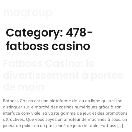
magroup
Category:
478-
fatboss casino
Fatboss Casino: le
divertissement à portée
de main
Fatboss Casino est une plateforme de jeu en ligne qui a su se
distinguer sur le marché des casinos numériques grâce à son
interface conviviale, sa vaste gamme de jeux et des promotions
attractives. Que vous soyez un amateur de machines à sous, un
joueur de poker ou un passionné de jeux de table, Fatboss […]