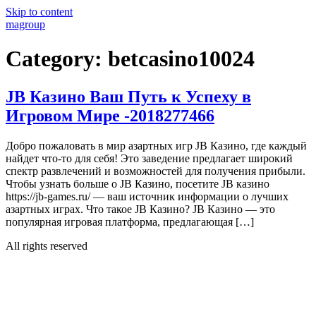
Skip to content
magroup
Category:
betcasino10024
JB Казино Ваш Путь к Успеху в
Игровом Мире -2018277466
Добро пожаловать в мир азартных игр JB Казино, где каждый
найдет что-то для себя! Это заведение предлагает широкий
спектр развлечений и возможностей для получения прибыли.
Чтобы узнать больше о JB Казино, посетите JB казино
https://jb-games.ru/ — ваш источник информации о лучших
азартных играх. Что такое JB Казино? JB Казино — это
популярная игровая платформа, предлагающая […]
All rights reserved