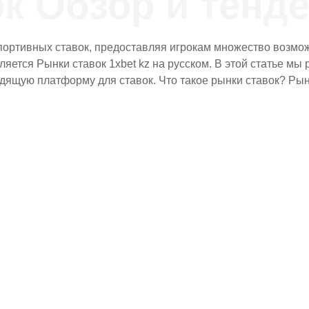
к Обзор и тенд
портивных ставок, предоставляя игрокам множество возмо
вляется Рынки ставок 1xbet kz на русском. В этой статье м
одящую платформу для ставок. Что такое рынки ставок? Рын