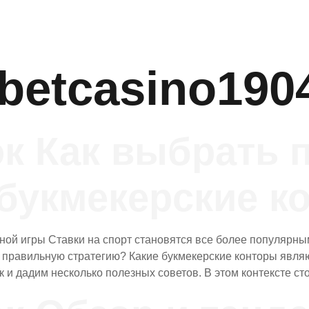
betcasino190
ок Как выбрать
 букмекерские к
шной игры Ставки на спорт становятся все более популярны
ь правильную стратегию? Какие букмекерские конторы явл
 и дадим несколько полезных советов. В этом контексте ст