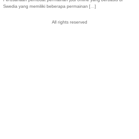
Swedia yang memiliki beberapa permainan […]
All rights reserved