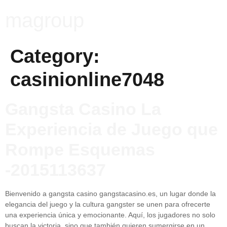
magroup
Category:
casinionline7048
Gangsta Casino La
Experiencia de Juego que
Rompe Esquemas
-2015113637
Bienvenido a gangsta casino gangstacasino.es, un lugar donde la
elegancia del juego y la cultura gangster se unen para ofrecerte
una experiencia única y emocionante. Aquí, los jugadores no solo
buscan la victoria, sino que también quieren sumergirse en un