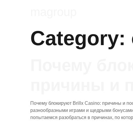
magroup
Category:
Почему блок
причины и п
Почему блокируют Brillx Casino: причины и п
разнообразными играми и щедрыми бонусами. 
попытаемся разобраться в причинах, по которы