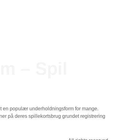
m – Spil
et en populær underholdningsform for mange.
ioner på deres spillekortsbrug grundet registrering