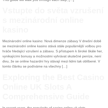
Vstupte do světa vzrušení
s mezinárodní online
kasino
Mezinárodní online kasino: Nová dimenze zábavy V dnešní době
se mezinárodní online kasino stává stále populárnější volbou pro
hráče hledající vzrušení a zábavu. S přístupem k široké škále her,
vynikajícími bonusy a možnostmi vyhrávat skutečné peníze, není
divu, že se online hazardní hry stávají mezi lidmi tak oblíbené. V
tomto článku se podíváme na všechny […]
Exploring the Best Casino
Online UK Slots A
Comprehensive Guide
In recent years, the popularity of casino online uk slots