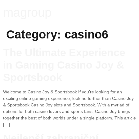
magroup
Category:
casino6
The Ultimate Experience
in Gaming Casino Joy &
Sportsbook
Welcome to Casino Joy & Sportsbook If you’re looking for an
exciting online gaming experience, look no further than Casino Joy
& Sportsbook Casino Joy slots and Sportsbook. With a myriad of
options for both casino lovers and sports fans, Casino Joy brings
together the best of both worlds under a single platform. This article
[…]
Nejlepší zahraniční