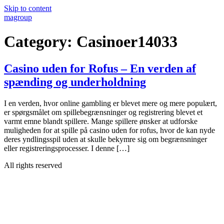
Skip to content
magroup
Category:
Casinoer14033
Casino uden for Rofus – En verden af
spænding og underholdning
I en verden, hvor online gambling er blevet mere og mere populært,
er spørgsmålet om spillebegrænsninger og registrering blevet et
varmt emne blandt spillere. Mange spillere ønsker at udforske
muligheden for at spille på casino uden for rofus, hvor de kan nyde
deres yndlingsspil uden at skulle bekymre sig om begrænsninger
eller registreringsprocesser. I denne […]
All rights reserved