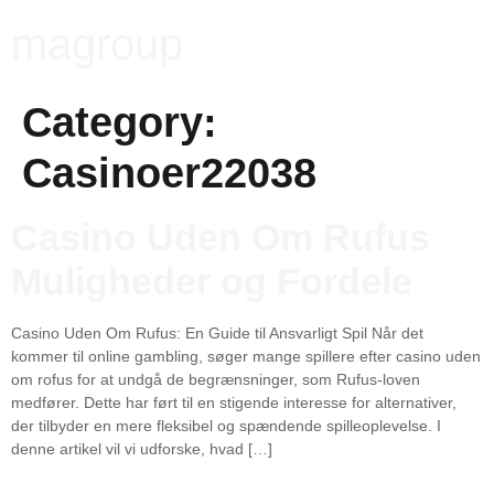
magroup
Category:
Casinoer22038
Casino Uden Om Rufus
Muligheder og Fordele
Casino Uden Om Rufus: En Guide til Ansvarligt Spil Når det
kommer til online gambling, søger mange spillere efter casino uden
om rofus for at undgå de begrænsninger, som Rufus-loven
medfører. Dette har ført til en stigende interesse for alternativer,
der tilbyder en mere fleksibel og spændende spilleoplevelse. I
denne artikel vil vi udforske, hvad […]