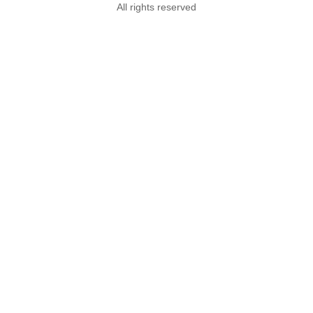
All rights reserved