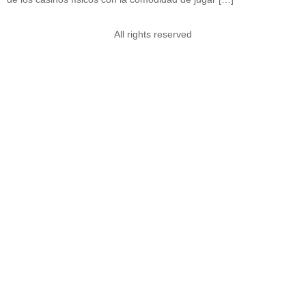
All rights reserved