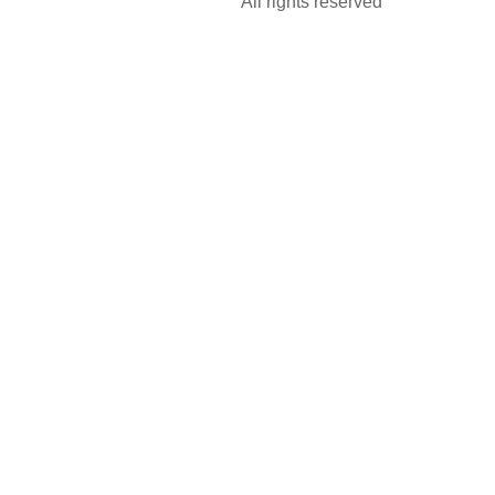
All rights reserved