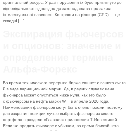
оригінальний ресурс. У разі порушення їх буде притягнуто до
відповідальності відповідно до законодавства про захист
інтелектуальної власності. Контракти на різницю (CFD) — це
складні […]
Экспирация фьючерсов
и опционов: значение и
определение термина
Альфа-Форекс
Во время технического перерыва биржа спишет с вашего счета
₽ в виде вариационной маржи. Да, в редких случаях цена
фьючерса может опуститься ниже нуля, как это было
с фьючерсом на нефть марки WTI в апреле 2020 года.
Наименования фьючерсов могут быть очень похожи, поэтому
для закрытия позиции лучше выбрать фьючерс из своего
портфеля в разделе «Главная» приложения Т‑Инвестиций.
Если же продать фьючерс с убытком, во время ближайшего