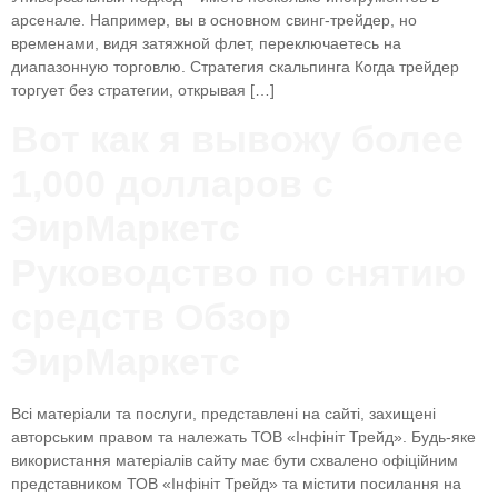
арсенале. Например, вы в основном свинг-трейдер, но
временами, видя затяжной флет, переключаетесь на
диапазонную торговлю. Стратегия скальпинга Когда трейдер
торгует без стратегии, открывая […]
Вот как я вывожу более
1,000 долларов с
ЭирМаркетс
Руководство по снятию
средств Обзор
ЭирМаркетс
Всі матеріали та послуги, представлені на сайті, захищені
авторським правом та належать ТОВ «Інфініт Трейд». Будь-яке
використання матеріалів сайту має бути схвалено офіційним
представником ТОВ «Інфініт Трейд» та містити посилання на