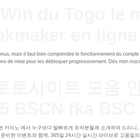
 1Win du Togo le 
okmaker en ligne
 bonus, mais il faut bien comprendre le fonctionnement du comp
ditions de mise pour les débloquer progressivement. Dès mon inscri
 토토사이트 모음 
 BSCN fka BSC
 세븐 카지노 에서 누구보다 발빠르게 유저분들께 소개하여 드리니
준비한 이벤트와 함께, 365일 24시간 실시간 라이브로 고품질