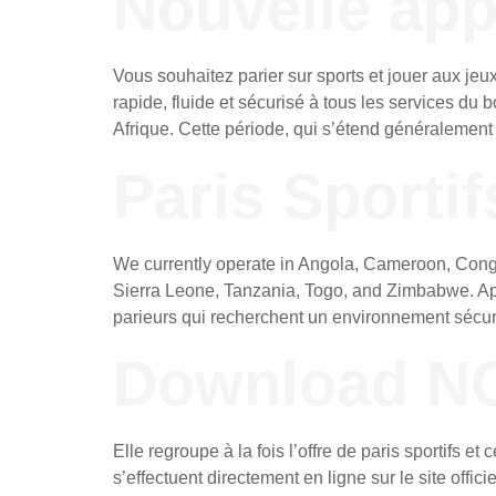
Nouvelle app
Vous souhaitez parier sur sports et jouer aux je
rapide, fluide et sécurisé à tous les services du 
Afrique. Cette période, qui s’étend généralement
Paris Sporti
We currently operate in Angola, Cameroon, Congo
Sierra Leone, Tanzania, Togo, and Zimbabwe. Appl
parieurs qui recherchent un environnement sécur
Download N
Elle regroupe à la fois l’offre de paris sportifs e
s’effectuent directement en ligne sur le site offi