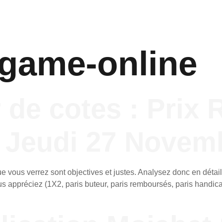
game-online
de cotes : Prix 
Jeudi 27 Novem
e vous verrez sont objectives et justes. Analysez donc en détai
us appréciez (1X2, paris buteur, paris remboursés, paris handicap