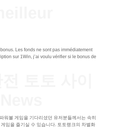
meilleur
te bonus. Les fonds ne sont pas immédiatement
ption sur 1Win, j’ai voulu vérifier si le bonus de
안전 토토 사이
 News
, 파워볼 게임을 기다리셨던 유저분들께서는 속히
의 게임을 즐기실 수 있습니다. 토토랭크의 차별화