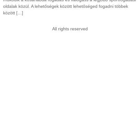
oldalak közül. A lehetőségek között lehetőséged fogadni többek
között […]
All rights reserved