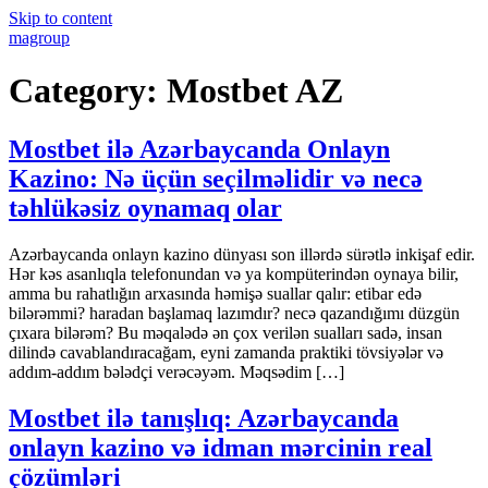
Skip to content
magroup
Category:
Mostbet AZ
Mostbet ilə Azərbaycanda Onlayn
Kazino: Nə üçün seçilməlidir və necə
təhlükəsiz oynamaq olar
Azərbaycanda onlayn kazino dünyası son illərdə sürətlə inkişaf edir.
Hər kəs asanlıqla telefonundan və ya kompüterindən oynaya bilir,
amma bu rahatlığın arxasında həmişə suallar qalır: etibar edə
bilərəmmi? haradan başlamaq lazımdır? necə qazandığımı düzgün
çıxara bilərəm? Bu məqalədə ən çox verilən sualları sadə, insan
dilində cavablandıracağam, eyni zamanda praktiki tövsiyələr və
addım-addım bələdçi verəcəyəm. Məqsədim […]
Mostbet ilə tanışlıq: Azərbaycanda
onlayn kazino və idman mərcinin real
çözümləri