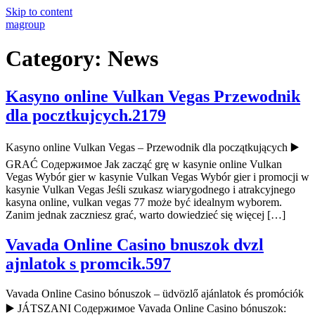
Skip to content
magroup
Category:
News
Kasyno online Vulkan Vegas Przewodnik
dla pocztkujcych.2179
Kasyno online Vulkan Vegas – Przewodnik dla początkujących ▶️
GRAĆ Содержимое Jak zacząć grę w kasynie online Vulkan
Vegas Wybór gier w kasynie Vulkan Vegas Wybór gier i promocji w
kasynie Vulkan Vegas Jeśli szukasz wiarygodnego i atrakcyjnego
kasyna online, vulkan vegas 77 może być idealnym wyborem.
Zanim jednak zaczniesz grać, warto dowiedzieć się więcej […]
Vavada Online Casino bnuszok dvzl
ajnlatok s promcik.597
Vavada Online Casino bónuszok – üdvözlő ajánlatok és promóciók
▶️ JÁTSZANI Содержимое Vavada Online Casino bónuszok: