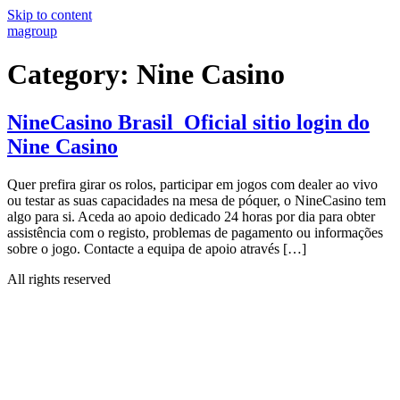
Skip to content
magroup
Category:
Nine Casino
NineCasino Brasil ️ Oficial sitio login do
Nine Casino
Quer prefira girar os rolos, participar em jogos com dealer ao vivo
ou testar as suas capacidades na mesa de póquer, o NineCasino tem
algo para si. Aceda ao apoio dedicado 24 horas por dia para obter
assistência com o registo, problemas de pagamento ou informações
sobre o jogo. Contacte a equipa de apoio através […]
All rights reserved