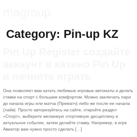
magroup
Category:
Pin-up KZ
Pin Up Register создайте
аккаунт в казино Pin Up
и начните играть
Она позволяет вам катать любимые игровые автоматы и делать
ставки на спорт с большим комфортом. Можно заключать пари
до начала игры или матча (Прематч) либо же после ее начала
(лайв). Просто авторизуйтесь на сайте, откройте раздел
«Спорт», выберите желаемую спортивную дисциплину и
актуальное событие, затем делайте ставку. Например, в игре
Авиатор вам нужно просто сделать […]