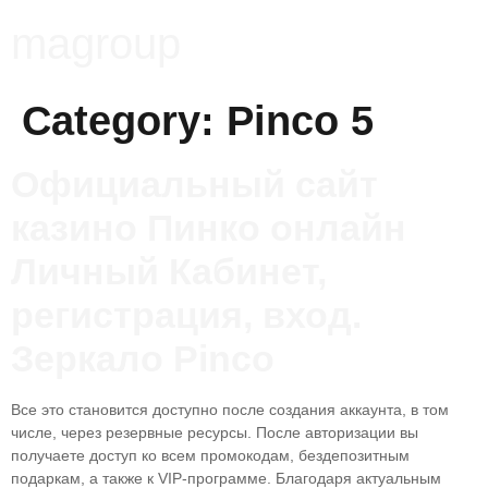
magroup
Category:
Pinco 5
Официальный сайт
казино Пинко онлайн
Личный Кабинет,
регистрация, вход.
Зеркало Pinco
Все это становится доступно после создания аккаунта, в том
числе, через резервные ресурсы. После авторизации вы
получаете доступ ко всем промокодам, бездепозитным
подаркам, а также к VIP-программе. Благодаря актуальным