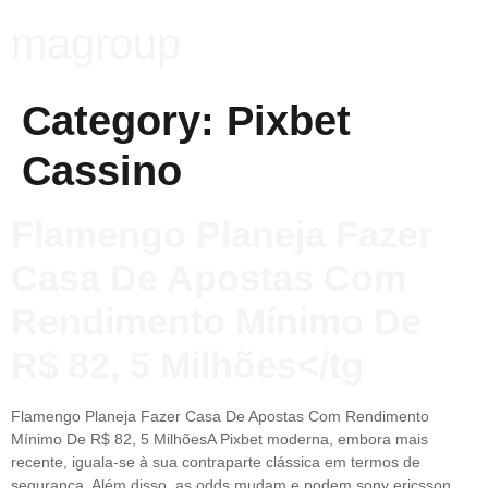
magroup
Category:
Pixbet
Cassino
Flamengo Planeja Fazer
Casa De Apostas Com
Rendimento Mínimo De
R$ 82, 5 Milhões</tg
Flamengo Planeja Fazer Casa De Apostas Com Rendimento
Mínimo De R$ 82, 5 MilhõesA Pixbet moderna, embora mais
recente, iguala-se à sua contraparte clássica em termos de
segurança. Além disso, as odds mudam e podem sony ericsson