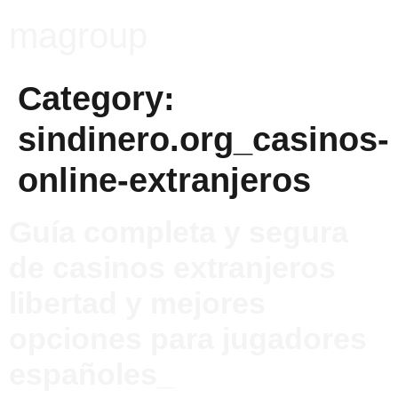
magroup
Category:
sindinero.org_casinos-
online-extranjeros
Guía completa y segura
de casinos extranjeros
libertad y mejores
opciones para jugadores
españoles_