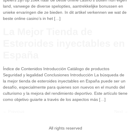
spelers zijn op zoek naar de beste online casino’s buiten hun eigen
land, vanwege de diverse spelopties, aantrekkelijke bonussen en
unieke ervaringen die ze bieden. In dit artikel verkennen we wat de
beste online casino’s in het […]
La Mejor Tienda de
Esteroides inyectables en
España
Índice de Contenidos Introducción Catálogo de productos
Seguridad y legalidad Conclusiones Introducción La búsqueda de
la mejor tienda de esteroides inyectables en España puede ser un
desafío, especialmente para quienes son nuevos en el mundo del
culturismo y la mejora del rendimiento deportivo. Este artículo tiene
como objetivo guiarte a través de los aspectos más […]
←
Previous
Next
→
All rights reserved