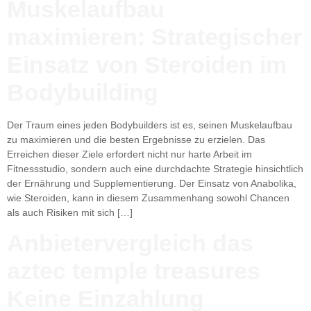
Muskelaufbau
maximieren: Strategischer
Einsatz von Steroiden im
Bodybuilding
Der Traum eines jeden Bodybuilders ist es, seinen Muskelaufbau
zu maximieren und die besten Ergebnisse zu erzielen. Das
Erreichen dieser Ziele erfordert nicht nur harte Arbeit im
Fitnessstudio, sondern auch eine durchdachte Strategie hinsichtlich
der Ernährung und Supplementierung. Der Einsatz von Anabolika,
wie Steroiden, kann in diesem Zusammenhang sowohl Chancen
als auch Risiken mit sich […]
Anbietervergleich das
aztec temple treasures
Keine Einzahlung