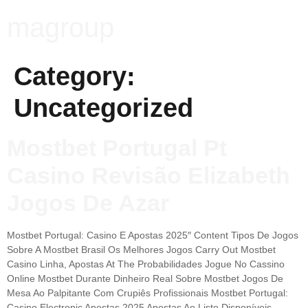
magroup
Category:
Uncategorized
Mostbet Portugal Pt
Casino Revisão Elizabeth
Jogos De Azar
Mostbet Portugal: Casino E Apostas 2025″ Content Tipos De Jogos
Sobre A Mostbet Brasil Os Melhores Jogos Carry Out Mostbet
Casino Linha, Apostas At The Probabilidades Jogue No Cassino
Online Mostbet Durante Dinheiro Real Sobre Mostbet Jogos De
Mesa Ao Palpitante Com Crupiês Profissionais Mostbet Portugal:
Casino Electronic Apostas 2025 Apostas Ao Listo Disponíveis