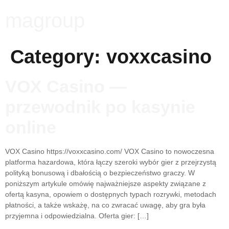
magroup
Category:
voxxcasino
VOX Casino —
przewodnik po kasynie
online
VOX Casino https://voxxcasino.com/ VOX Casino to nowoczesna
platforma hazardowa, która łączy szeroki wybór gier z przejrzystą
polityką bonusową i dbałością o bezpieczeństwo graczy. W
poniższym artykule omówię najważniejsze aspekty związane z
ofertą kasyna, opowiem o dostępnych typach rozrywki, metodach
płatności, a także wskażę, na co zwracać uwagę, aby gra była
przyjemna i odpowiedzialna. Oferta gier: […]