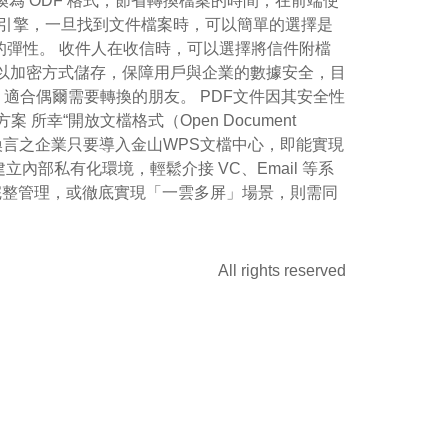
檔案轉換為 ODF 格式，節省轉換檔案的時間；在前端使
的搜尋引擎，一旦找到文件檔案時，可以簡單的選擇是
式轉換的彈性。 收件人在收信時，可以選擇將信件附檔
所有資料皆以加密方式儲存，保障用戶與企業的數據安全，目
快捷，適合偶爾需要轉換的朋友。 PDF文件因其安全性
“開放文檔格式（Open Document
 換言之企業只要導入金山WPS文檔中心，即能實現
部私有化環境，輕鬆介接 VC、Email 等系
版控與完整管理，或徹底實現「一雲多屏」場景，則需同
All rights reserved