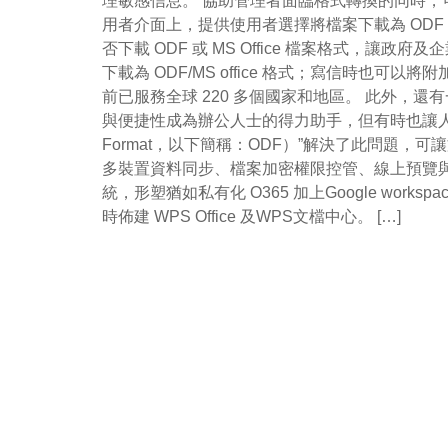
理敏感信息。 協助管理者面臨格式轉換的同時，可以一次
用者介面上，提供使用者選擇將檔案下載為 ODF 
否下載 ODF 或 MS Office 檔案格式，
下載為 ODF/MS office 格式；寫信時也可
前已服務全球 220 多個國家和地區。 此外，還有
與便捷性成為辦公人士的得力助手，但有時也讓人頭疼
Format，以下簡稱：ODF）”解決了此問題
多裝置資料同步、檔案加密權限控管、線上預覽與共
統，形塑猶如私有化 O365 加上Google w
時佈建 WPS Office 及WPS文檔中心。 […]