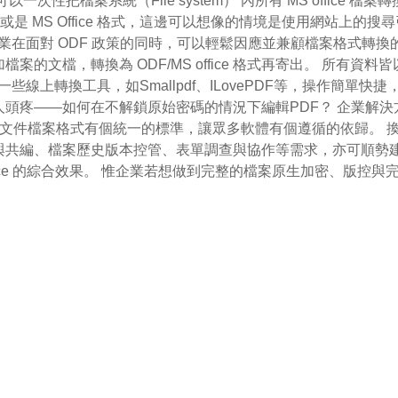
性把檔案系統（File system） 內所有 MS office 
或是 MS Office 格式，這邊可以想像的情境是使用網站上
讓政府及企業在面對 ODF 政策的同時，可以輕鬆因應並兼顧檔案格
以將附加檔案的文檔，轉換為 ODF/MS office 格式再寄出。 
一些線上轉換工具，如Smallpdf、ILovePDF等，操作簡單
——如何在不解鎖原始密碼的情況下編輯PDF？ 企業解決方案 所幸
，可讓文件檔案格式有個統一的標準，讓眾多軟體有個遵循的依歸。
編、檔案歷史版本控管、表單調查與協作等需求，亦可順勢建立內
orkspace 的綜合效果。 惟企業若想做到完整的檔案原生加密、