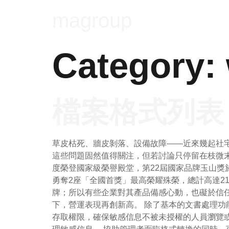
magroup
Category:
檔案格式列表
草皮枯死、牆皮剝落、設備故障——近來幾起社宅
這些問題固然值得關注，但若討論只停留在枝微
度榮登國家級榮譽殿堂，第22屆國家品牌玉山獎
勇奪2座「全國首獎」最高榮耀殊榮，總計高達2
牌；所以有些企業對其產品備感心動，也礙於信任與
下，營運表現再創新高。 除了基本的文書處理功
存取權限，確保敏感信息不被未授權的人員瀏覽