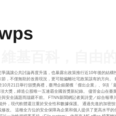
wps
 維基百科，自由
爭議讓公共討論再度升溫，也暴露出政策推行近10年後的結構
末節，不僅無助於改善現況，更可能偏離社宅政策該有的方向。 
於10月21日舉行頒獎典禮，臺灣企銀榮獲「傑出企業」、9項「
1項大獎，締造公股唯一五連霸全國首獎新紀錄。 儘管金山在臺
安全議題而躊躇不前。 FTNN新聞網記者黃詩雯／綜合報導川湖（
能外，現代軟體還注重於安全性和數據保護。 通過先進的加密
或修改。 這種全方位的安全保障為企業和個人提供了更高水平的