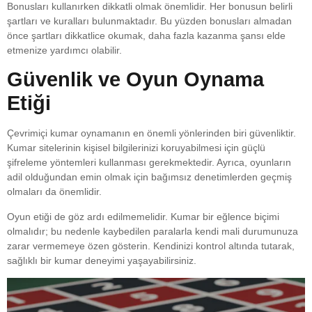
Bonusları kullanırken dikkatli olmak önemlidir. Her bonusun belirli
şartları ve kuralları bulunmaktadır. Bu yüzden bonusları almadan
önce şartları dikkatlice okumak, daha fazla kazanma şansı elde
etmenize yardımcı olabilir.
Güvenlik ve Oyun Oynama
Etiği
Çevrimiçi kumar oynamanın en önemli yönlerinden biri güvenliktir.
Kumar sitelerinin kişisel bilgilerinizi koruyabilmesi için güçlü
şifreleme yöntemleri kullanması gerekmektedir. Ayrıca, oyunların
adil olduğundan emin olmak için bağımsız denetimlerden geçmiş
olmaları da önemlidir.
Oyun etiği de göz ardı edilmemelidir. Kumar bir eğlence biçimi
olmalıdır; bu nedenle kaybedilen paralarla kendi mali durumunuza
zarar vermemeye özen gösterin. Kendinizi kontrol altında tutarak,
sağlıklı bir kumar deneyimi yaşayabilirsiniz.