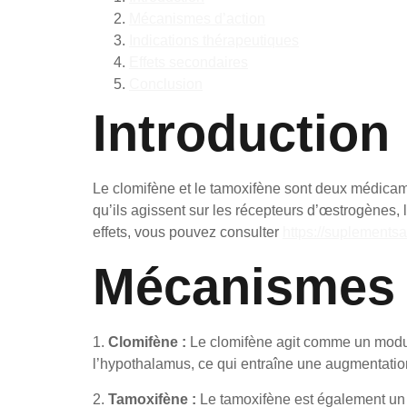
Mécanismes d’action
Indications thérapeutiques
Effets secondaires
Conclusion
Introduction
Le clomifène et le tamoxifène sont deux médicame
qu’ils agissent sur les récepteurs d’œstrogènes, l
effets, vous pouvez consulter
https://suplementsai
Mécanismes 
1.
Clomifène :
Le clomifène agit comme un modul
l’hypothalamus, ce qui entraîne une augmentation 
2.
Tamoxifène :
Le tamoxifène est également un S