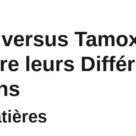
 versus Tamox
 leurs Différ
ns
tières