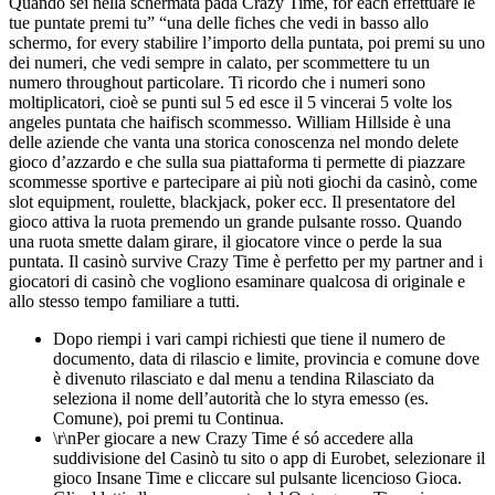
Quando sei nella schermata pada Crazy Time, for each effettuare le
tue puntate premi tu” “una delle fiches che vedi in basso allo
schermo, for every stabilire l’importo della puntata, poi premi su uno
dei numeri, che vedi sempre in calato, per scommettere tu un
numero throughout particolare. Ti ricordo che i numeri sono
moltiplicatori, cioè se punti sul 5 ed esce il 5 vincerai 5 volte los
angeles puntata che haifisch scommesso. William Hillside è una
delle aziende che vanta una storica conoscenza nel mondo delete
gioco d’azzardo e che sulla sua piattaforma ti permette di piazzare
scommesse sportive e partecipare ai più noti giochi da casinò, come
slot equipment, roulette, blackjack, poker ecc. Il presentatore del
gioco attiva la ruota premendo un grande pulsante rosso. Quando
una ruota smette dalam girare, il giocatore vince o perde la sua
puntata. Il casinò survive Crazy Time è perfetto per my partner and i
giocatori di casinò che vogliono esaminare qualcosa di originale e
allo stesso tempo familiare a tutti.
Dopo riempi i vari campi richiesti que tiene il numero de
documento, data di rilascio e limite, provincia e comune dove
è divenuto rilasciato e dal menu a tendina Rilasciato da
seleziona il nome dell’autorità che lo styra emesso (es.
Comune), poi premi tu Continua.
\r\nPer giocare a new Crazy Time é só accedere alla
suddivisione del Casinò tu sito o app di Eurobet, selezionare il
gioco Insane Time e cliccare sul pulsante licencioso Gioca.