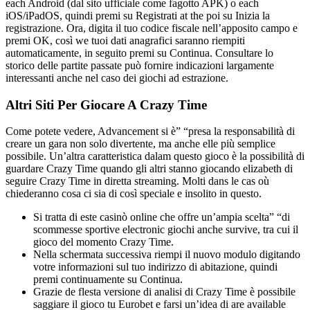
each Android (dal sito ufficiale come fagotto APK) o each
iOS/iPadOS, quindi premi su Registrati at the poi su Inizia la
registrazione. Ora, digita il tuo codice fiscale nell’apposito campo e
premi OK, così we tuoi dati anagrafici saranno riempiti
automaticamente, in seguito premi su Continua. Consultare lo
storico delle partite passate può fornire indicazioni largamente
interessanti anche nel caso dei giochi ad estrazione.
Altri Siti Per Giocare A Crazy Time
Come potete vedere, Advancement si è” “presa la responsabilità di
creare un gara non solo divertente, ma anche elle più semplice
possibile. Un’altra caratteristica dalam questo gioco è la possibilità di
guardare Crazy Time quando gli altri stanno giocando elizabeth di
seguire Crazy Time in diretta streaming. Molti dans le cas où
chiederanno cosa ci sia di così speciale e insolito in questo.
Si tratta di este casinò online che offre un’ampia scelta” “di
scommesse sportive electronic giochi anche survive, tra cui il
gioco del momento Crazy Time.
Nella schermata successiva riempi il nuovo modulo digitando
votre informazioni sul tuo indirizzo di abitazione, quindi
premi continuamente su Continua.
Grazie de flesta versione di analisi di Crazy Time è possibile
saggiare il gioco tu Eurobet e farsi un’idea di are available