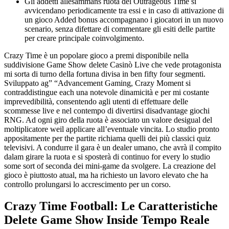
Gli addetti allesammans ruota del Outrageous Time si
avvicendano periodicamente tra essi e in caso di attivazione di
un gioco Added bonus accompagnano i giocatori in un nuovo
scenario, senza difettare di commentare gli esiti delle partite
per creare principale coinvolgimento.
Crazy Time è un popolare gioco a premi disponibile nella
suddivisione Game Show delete Casinò Live che vede protagonista
mi sorta di turno della fortuna divisa in ben fifty four segmenti.
Sviluppato ag” “Advancement Gaming, Crazy Moment si
contraddistingue each una notevole dinamicità e per mi costante
imprevedibilità, consentendo agli utenti di effettuare delle
scommesse live e nel contempo di divertirsi disadvantage giochi
RNG. Ad ogni giro della ruota è associato un valore desigual del
moltiplicatore weil applicare all’eventuale vincita. Lo studio pronto
appositamente per the partite richiama quelli dei più classici quiz
televisivi. A condurre il gara è un dealer umano, che avrà il compito
dalam girare la ruota e si sposterà di continuo for every lo studio
some sort of seconda dei mini-game da svolgere. La creazione del
gioco è piuttosto atual, ma ha richiesto un lavoro elevato che ha
controllo prolungarsi lo accrescimento per un corso.
Crazy Time Football: Le Caratteristiche
Delete Game Show Inside Tempo Reale