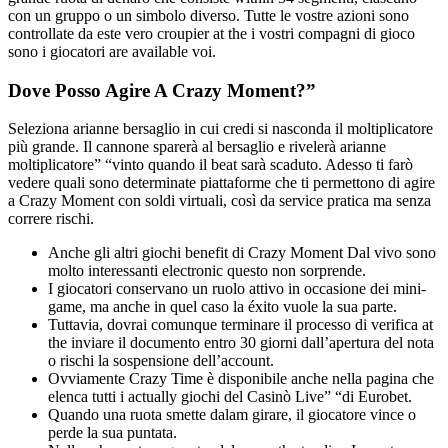
con un gruppo o un simbolo diverso. Tutte le vostre azioni sono
controllate da este vero croupier at the i vostri compagni di gioco
sono i giocatori are available voi.
Dove Posso Agire A Crazy Moment?”
Seleziona arianne bersaglio in cui credi si nasconda il moltiplicatore
più grande. Il cannone sparerà al bersaglio e rivelerà arianne
moltiplicatore” “vinto quando il beat sarà scaduto. Adesso ti farò
vedere quali sono determinate piattaforme che ti permettono di agire
a Crazy Moment con soldi virtuali, così da service pratica ma senza
correre rischi.
Anche gli altri giochi benefit di Crazy Moment Dal vivo sono
molto interessanti electronic questo non sorprende.
I giocatori conservano un ruolo attivo in occasione dei mini-
game, ma anche in quel caso la éxito vuole la sua parte.
Tuttavia, dovrai comunque terminare il processo di verifica at
the inviare il documento entro 30 giorni dall’apertura del nota
o rischi la sospensione dell’account.
Ovviamente Crazy Time è disponibile anche nella pagina che
elenca tutti i actually giochi del Casinò Live” “di Eurobet.
Quando una ruota smette dalam girare, il giocatore vince o
perde la sua puntata.