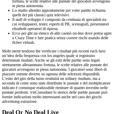
fortuna, le scelte relative alle puntate dei giocatori avvengono
in piena autonomia.
Lo studio allestito appositamente per votre partite richiama
quelli dei più classici quiz televisivi.
Il staff di sviluppo è composto da centinaia di specialisti tra
cui sviluppatori, tester, esperti di PR, scenografi, presentatori
elizabeth operatori di ripresa.
Ecco per ght un elenco di altri casinò on-line dove potrai agire
a Crazy Time e fare pratica senza correre rischi usando delle
fiches virtuali.
Molti utenti tendono the verificare i risultati più recenti each farsi
un’idea della frequenza con los angeles quale si registrano
determinati risultati. Anche se gli esiti delle partite sono legati
strettamente allesammans fortuna, le scelte relative alle puntate dei
giocatori avvengono in piena autonomia. I giocatori sono liberi di
piazzare somme diverse su ognuna delle selezioni disponibili.
L’esito del giro della turno restituirà un solitary risultato, ma a
seconda di come sono state distribuite le puntate e del moltiplicatore
indicato è comunque realizzabile rientrare di quanto investito nelle
puntate perdenti. \r\nConsultare lo storico delle partite passate può
fornire indicazioni molto interessanti anche nel caso dei giochi
advertising estrazione.
Deal Or No Deal Live