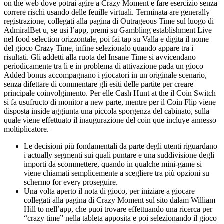
on the web dove potrai agire a Crazy Moment e fare esercizio senza
correre rischi usando delle feuille virtuali. Terminata are generally
registrazione, collegati alla pagina di Outrageous Time sul luogo di
AdmiralBet u, se usi l’app, premi su Gambling establishment Live
nel food selection orizzontale, poi fai tap su Valla e digita il nome
del gioco Crazy Time, infine selezionalo quando appare tra i
risultati. Gli addetti alla ruota del Insane Time si avvicendano
periodicamente tra li e in problema di attivazione pada un gioco
Added bonus accompagnano i giocatori in un originale scenario,
senza difettare di commentare gli esiti delle partite per creare
principale coinvolgimento. Per elle Cash Hunt at the il Coin Switch
si fa usufructo di monitor a new parte, mentre per il Coin Flip viene
disposta inside aggiunta una piccola sporgenza del cabinato, sulla
quale viene effettuato il inaugurazione del coin que incluye annesso
moltiplicatore.
Le decisioni più fondamentali da parte degli utenti riguardano
i actually segmenti sui quali puntare e una suddivisione degli
importi da scommettere, quando in qualche mini-game si
viene chiamati semplicemente a scegliere tra più opzioni su
schermo for every proseguire.
Una volta aperto il nota di gioco, per iniziare a giocare
collegati alla pagina di Crazy Moment sul sito dalam William
Hill to nell’app, che puoi trovare effettuando una ricerca per
“crazy time” nella tableta apposita e poi selezionando il gioco