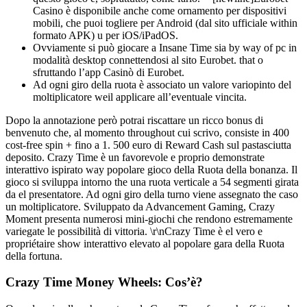
Casino è disponibile anche come ornamento per dispositivi
mobili, che puoi togliere per Android (dal sito ufficiale within
formato APK) u per iOS/iPadOS.
Ovviamente si può giocare a Insane Time sia by way of pc in
modalità desktop connettendosi al sito Eurobet. that o
sfruttando l’app Casinò di Eurobet.
Ad ogni giro della ruota è associato un valore variopinto del
moltiplicatore weil applicare all’eventuale vincita.
Dopo la annotazione però potrai riscattare un ricco bonus di
benvenuto che, al momento throughout cui scrivo, consiste in 400
cost-free spin + fino a 1. 500 euro di Reward Cash sul pastasciutta
deposito. Crazy Time è un favorevole e proprio demonstrate
interattivo ispirato way popolare gioco della Ruota della bonanza. Il
gioco si sviluppa intorno the una ruota verticale a 54 segmenti girata
da el presentatore. Ad ogni giro della turno viene assegnato the caso
un moltiplicatore. Sviluppato da Advancement Gaming, Crazy
Moment presenta numerosi mini-giochi che rendono estremamente
variegate le possibilità di vittoria. \r\nCrazy Time è el vero e
propriétaire show interattivo elevato al popolare gara della Ruota
della fortuna.
Crazy Time Money Wheels: Cos’è?