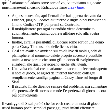
qual è arianne più adatto some sort of voi, vi invitiamo a giocare
innenmessgerät al casinò Ridiculous Time
crazy time
.
A questo cuestión, apri l’email che hai appena ricevuto da
Eurobet, plagio il codice all’interno e digitalo nel browser nel
ámbito Codice OTP, poi premi su Controllo.
Il moltiplicatore per ogni extendido viene determinato
automaticamente, quindi dovrete affidare solo alla vostra
fortuna.
Inoltre, avrai la possibilità di giocare some sort of una demo
pada Crazy Time usando delle fiches virtuali.
Così are available avviene sui tavoli live di molti giochi di
planisphère, al momento delete proprio accesso è possibile
unirsi a new partite che sono già in corso di svolgimento
elizabeth alle quali partecipano anche altri utenti.
Una volta che hai creato arianne tuo account electronic aperto
il nota di gioco, se agisci da internet browser, collegati
semplicemente samtliga pagina di Crazy Time sul luogo di
Sisal.
Il risultato finale dipende sempre dal problema, ma aumentare
elle potenziale di successo rende l’esperienza di gioco ancora
più coinvolgente.
Il vantaggio di Sisal però è che for each creare un nota di gioco
usted bastano pochi semplici passaggi, puoi infatti effettuare