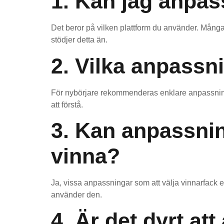
1. Kan jag anpass
Det beror på vilken plattform du använder. Mång
stödjer detta än.
2. Vilka anpassn
För nybörjare rekommenderas enklare anpassningar 
att förstå.
3. Kan anpassni
vinna?
Ja, vissa anpassningar som att välja vinnarfack el
använder den.
4. Är det dyrt a