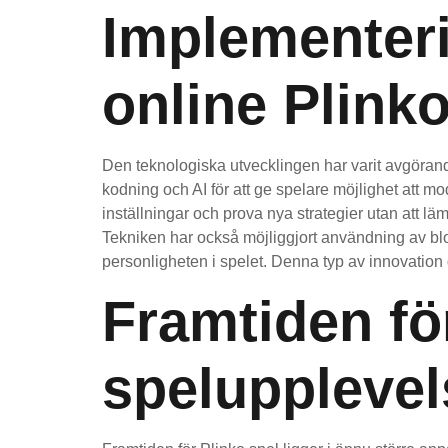
Implementeri
online Plink
Den teknologiska utvecklingen har varit avgöran
kodning och AI för att ge spelare möjlighet att m
inställningar och prova nya strategier utan att l
Tekniken har också möjliggjort användning av bloc
personligheten i spelet. Denna typ av innovation gö
Framtiden fö
speluppleve