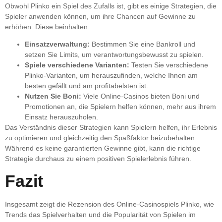
Obwohl Plinko ein Spiel des Zufalls ist, gibt es einige Strategien, die
Spieler anwenden können, um ihre Chancen auf Gewinne zu
erhöhen. Diese beinhalten:
Einsatzverwaltung:
Bestimmen Sie eine Bankroll und
setzen Sie Limits, um verantwortungsbewusst zu spielen.
Spiele verschiedene Varianten:
Testen Sie verschiedene
Plinko-Varianten, um herauszufinden, welche Ihnen am
besten gefällt und am profitabelsten ist.
Nutzen Sie Boni:
Viele Online-Casinos bieten Boni und
Promotionen an, die Spielern helfen können, mehr aus ihrem
Einsatz herauszuholen.
Das Verständnis dieser Strategien kann Spielern helfen, ihr Erlebnis
zu optimieren und gleichzeitig den Spaßfaktor beizubehalten.
Während es keine garantierten Gewinne gibt, kann die richtige
Strategie durchaus zu einem positiven Spielerlebnis führen.
Fazit
Insgesamt zeigt die Rezension des Online-Casinospiels Plinko, wie
Trends das Spielverhalten und die Popularität von Spielen im