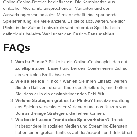
Online-Casino-Bereich beeinflussen. Die Kombination aus
einfacher Mechanik, ansprechenden Varianten und der
Auswirkungen von sozialen Medien schafft eine spannende
Spielerfahrung, die viele anzieht. Es bleibt abzuwarten, wie sich
Plinko in der Zukunft entwickeln wird, aber das Spiel hat sich
definitiv als beliebte Wahl unter den Casino-Fans etabliert.
FAQs
Was ist Plinko?
Plinko ist ein Online-Casinospiel, das auf
Zufallsprinzipien basiert und bei dem Spieler einen Ball auf
ein vertikales Brett abwerfen.
Wie spiele ich Plinko?
Wählen Sie Ihren Einsatz, werfen
Sie den Ball vom oberen Ende des Spielbretts, und hoffen
Sie, dass er in ein gewinnbringendes Feld fällt.
Welche Strategien gibt es für Plinko?
Einsatzverwaltung,
das Spielen verschiedener Varianten und das Nutzen von
Boni sind einige Strategien, die helfen können.
Wie beeinflussen Trends das Spielverhalten?
Trends,
insbesondere in sozialen Medien und Streaming-Diensten,
haben einen großen Einfluss auf die Auswahl und Beliebtheit