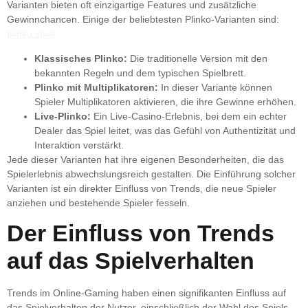
Varianten bieten oft einzigartige Features und zusätzliche
Gewinnchancen. Einige der beliebtesten Plinko-Varianten sind:
plinko spiel
Klassisches Plinko:
Die traditionelle Version mit den
bekannten Regeln und dem typischen Spielbrett.
Plinko mit Multiplikatoren:
In dieser Variante können
Spieler Multiplikatoren aktivieren, die ihre Gewinne erhöhen.
Live-Plinko:
Ein Live-Casino-Erlebnis, bei dem ein echter
Dealer das Spiel leitet, was das Gefühl von Authentizität und
Interaktion verstärkt.
Jede dieser Varianten hat ihre eigenen Besonderheiten, die das
Spielerlebnis abwechslungsreich gestalten. Die Einführung solcher
Varianten ist ein direkter Einfluss von Trends, die neue Spieler
anziehen und bestehende Spieler fesseln.
Der Einfluss von Trends
auf das Spielverhalten
Trends im Online-Gaming haben einen signifikanten Einfluss auf
das Spielverhalten der Nutzer, einschließlich der Wahl des Spiels,